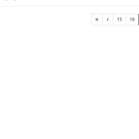
(curre
(
«
‹
15
16