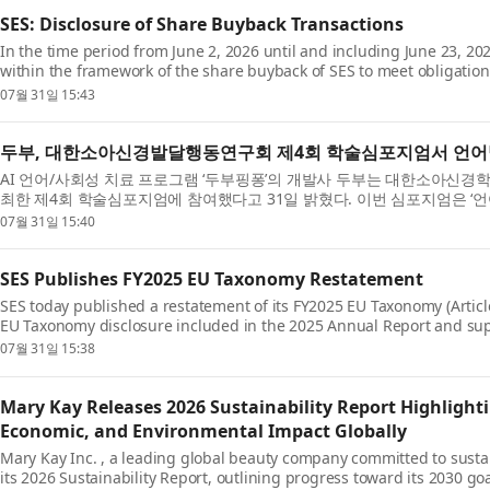
SES: Disclosure of Share Buyback Transactions
In the time period from June 2, 2026 until and including June 23, 
within the framework of the share buyback of SES to meet obligations
07월 31일 15:43
두부, 대한소아신경발달행동연구회 제4회 학술심포지엄서 언어발
AI 언어/사회성 치료 프로그램 ‘두부핑퐁’의 개발사 두부는 대한소아신
최한 제4회 학술심포지엄에 참여했다고 31일 밝혔다. 이번 심포지엄은 ‘언어
07월 31일 15:40
SES Publishes FY2025 EU Taxonomy Restatement
SES today published a restatement of its FY2025 EU Taxonomy (Articl
EU Taxonomy disclosure included in the 2025 Annual Report and supe
07월 31일 15:38
Mary Kay Releases 2026 Sustainability Report Highlighti
Economic, and Environmental Impact Globally
Mary Kay Inc. , a leading global beauty company committed to sust
its 2026 Sustainability Report, outlining progress toward its 2030 goa