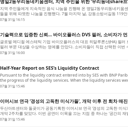
명일2동우리동네키움센터, 지역 주민을 위한 ‘우리동네share프
지역 주민들에게 지속적인 음식 나눔을 진행해 온 명일2동우리동네키움센
들을 위해 따뜻한 나눔을 진행했다. 7월 마지막 날, 강동소방서길동 119안
07월 31일 16:15
기술력으로 입증한 신뢰… 바이오플러스 DVS 필러, 소비자가 
글로벌 메디컬 에스테틱 기업 바이오플러스의 대표 히알루론산(HA) 필러 브랜드 
필러 부문 대상을 수상하는 영예를 안았다. 소비자들이 직접 선택한 이번 수
07월 31일 16:00
Half-Year Report on SES’s Liquidity Contract
Pursuant to the liquidity contract entered into by SES with BNP Pari
the progress of the liquidity services. When the liquidity services w
07월 31일 15:46
이머시브 연극 ‘경성의 고독한 미식가들’, 개막 이후 전 회차 매
두산아트센터와 돌곶이가 공동기획한 이머시브 연극 ‘경성의 고독한 미식가
개막 2주차를 맞았다. 이번 공연이 이목을 끄는 지점 중 하나는 ‘공간의 재발견
07월 31일 15:46