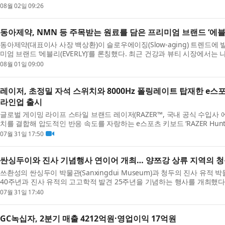
08월 02일 09:26
동아제약, NMN 등 주목받는 원료를 담은 프리미엄 브랜드 ‘에블
동아제약(대표이사 사장 백상환)이 슬로우에이징(Slow-aging) 트렌드에
미엄 브랜드 ‘에블리(EVERLY)’를 론칭했다. 최근 건강과 뷰티 시장에서는 나
08월 01일 09:00
레이저, 초정밀 자석 스위치와 8000Hz 폴링레이트 탑재한 e스포츠 키보
라인업 출시
글로벌 게이밍 라이프 스타일 브랜드 레이저(RAZER™, 국내 공식 수입사 
치를 결합해 압도적인 반응 속도를 자랑하는 e스포츠 키보드 ‘RAZER Huntsman 
07월 31일 17:50
싼싱두이와 진사 기념행사 연이어 개최… 양쯔강 상류 지역의 
쓰촨성의 싼싱두이 박물관(Sanxingdui Museum)과 청두의 진사 유적 박물관
40주년과 진사 유적의 고고학적 발견 25주년을 기념하는 행사를 개최했다. 서
07월 31일 17:40
GC녹십자, 2분기 매출 4212억원·영업이익 17억원