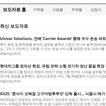
보도자료 홈
지역별
산업별
주제별
상장사
최신 보도자료
Univar Solutions, 연례 ‘Carrier Awards’ 통해 우수 운송 
특수 원료 및 화학제품 분야의 글로벌 솔루션 기업인 유니바 솔루션(Univar 
십, 그리고 안전하고 신뢰할 수 있는 운송 서비스를 제공한 운송 파트너를 선정
08월 02일 09:59
현대차그룹 정의선 회장, 유럽 전략 소형 전기차 양산 품질 현장
현대자동차그룹 정의선 회장이 하반기 유럽 소형 전기차 시장을 공략할 첫 
르키예 공장을 방문했다. 정의선 회장은 지난 7월 30일(현지 시간) 이스탄불
08월 02일 09:45
GS25, ‘춘식이 꼬북칩 고구마탕후루맛’ 단독 출시… 식품사 메
GS리테일이 운영하는 편의점 GS25가 오리온과 손잡고 ‘춘식이 꼬북칩 고구
이다. 꼬북칩은 특유의 바삭한 네 겹 식감과 다양한 맛으로 오랜 기간 사랑받