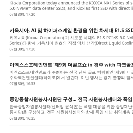
Kioxia Corporation today announced the KIOXIA NX1 Series of so
5.0 NVMe™ data center SSDs, and Kioxia’s first SSD with direct li
07월 30일 17:20
키옥시아, AI 및 하이퍼스케일 환경을 위한 차세대 E1.S SS
키옥시아(Kioxia Corporation) 가 새로운 세대의 E1.S PCIe® 5.
Series)와 함께 키옥시아 최초의 직접 액체 냉각(Direct Liquid Cool
07월 30일 17:20
이엑스스포테인먼트 ‘제9회 더골프쇼 in 경주 with 파크골
이엑스스포테인먼트가 주최하는 전국 단위 골프 박람회인 ‘제9회 더골프쇼 
주화백컨벤션센텨(하이코)에서 열린다. 이번 행사는 경기 불황의 침체 
07월 30일 16:53
중앙통합자원봉사지원단 구성… 전국 자원봉사센터와 폭염
한국중앙자원봉사센터(센터장 윤석인)는 폭염 대응을 위한 중앙재난
통자단)을 구성하고, 전국 자원봉사센터와 함께 폭염 재난 취약계층 밀
07월 30일 16:35