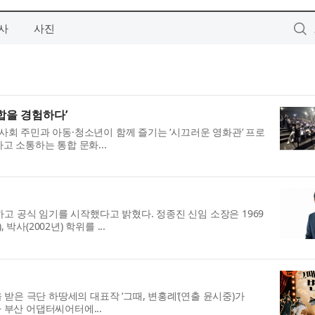
사
사진
합을 경험하다’
회 주민과 아동·청소년이 함께 즐기는 ‘시끄러운 영화관’ 프로
 소통하는 통합 문화...
하고 공식 임기를 시작했다고 밝혔다. 정종진 신임 소장은 1969
사(2002년) 학위를 ...
받은 극단 하땅세의 대표작 ‘그때, 변홍례’(연출 윤시중)가
라 부산 어댑터씨어터에...