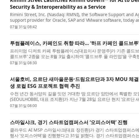
Rimini Street Launches Rimini Govern™ for AI to D
Security & Interoperability as a Service
Rimini Street, Inc. (Nasdaq: RMNI), the Software Support and 
support provider for Oracle, SAP and VMware software, today a
07월 31일 08:42
투썸플레이스, 카페인도 취향 따라… ‘하프 카페인 콜드브루’
프리미엄 디저트 카페 투썸플레이스(대표이사 문영주)가 기존 콜드브
콜드브루’ 2종을 오는 8월 3일 출시하며 ‘콜드브루 풀 라인업’을 구축했
07월 31일 08:30
서울호비, 요르단 새마을운동·드림요르단과 3자 MOU 체결
생 로컬 ESG 프로젝트 협력 추진
수천 년간 동서양의 길을 잇던 거대한 땅 요르단 암만에서 특별한 모임
(SEOULHOBBI, 대표 조지환)가 지난 7월 28일 요르단 현지 ‘요르단
07월 31일 08:00
스마일샤크, 경기 스타트업캠퍼스서 ‘오피스어택’ 진행
클라우드 AI MSP 스마일샤크(대표 장진환)가 경기 스타트업캠퍼
행사 ‘오피스어택’을 진행했다고 31일 밝혔다. 경기 스타트업캠퍼스는 