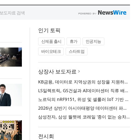
인기 토픽
신제품 출시
휴가
인공지능
바이오테크
스타트업
상장사 보도자료
KB금융, 데이터로 지역상권의 성장을 지원하는 ‘2026 KB상권활성화 인사이트’ 발간
LS일렉트릭, GS건설과 AI데이터센터 직류 배전 사업 협력
노르딕의 nRF9151, 위성 및 셀룰러 IoT 기반 새로운 차원의 커넥티드 기기 개발 지원
2026년 상반기 아시아태평양 데이터센터 파이프라인 26.5GW로 사상 최대 기록… 한국 수도권 데이터센터 시장도 임차·개발 수요 동반 확대
삼성전자, 삼성 월렛에 코레일 ‘종이 없는 승차권’ 서비스 출시
전시회