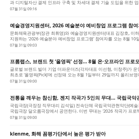
과 디지털자산 결제 인프라 구축 및 차세대 결제 기술 도입을 위한 업무
07월 31일 09:16
예술경영지원센터, 2026 예술분야 예비창업 프로그램 참여
문화체육관광부(장관 최휘영)와 예술경영지원센터(대표 김장호, 이
지원하는 ‘2026 예술분야 예비창업 프로그램’ 참여자를 오는 8월 10일(
07월 31일 09:03
프롬랩스, 브랜드 첫 ‘올영픽’ 선정… 8월 온·오프라인 프로
글로벌 브랜드 빌더 기업 더파운더즈(각자대표 이선형, 이창주)가 운영
최초로 ‘올영픽(Pick)’에 선정돼 오는 8월 1일부터 29일까지 올리브
07월 31일 09:00
전통을 깨우는 참신함, 젠지 작곡가 5인의 무대… 국립국악관
국립극장(극장장 직무대리 김석일) 전속단체 국립국악관현악단(예술감독 겸
국립극장 달오름극장에서 공연한다. 이번 무대는 ‘2026 작곡가 프로젝트
07월 31일 09:00
klenme, 화해 꼼평가단에서 높은 평가 받아