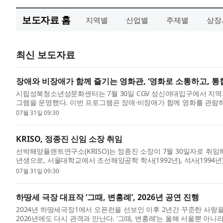
보도자료 홈
지역별
산업별
주제별
상장
최신 보도자료
장애와 비장애가 함께 즐기는 영화관, ‘영화로 소통하고, 통
시립성북청소년성문화센터는 7월 30일 CGV 성신여대입구에서 지역사
그램을 운영했다. 이번 프로그램은 장애·비장애가 함께 영화를 관람하고
07월 31일 09:30
KRISO, 정종진 신임 소장 취임
선박해양플랜트연구소(KRISO)는 정종진 소장이 7월 30일자로 취임
년생으로, 서울대학교에서 조선해양공학 학사(1992년), 석사(1994년), 박
07월 31일 09:30
하땅세 극장 대표작 ‘그때, 변홍례’, 2026년 공연 진행
2024년 하땅세극장1에서 오픈런을 선보인 이후 2년간 꾸준한 사랑을 
2026년에도 다시 관객과 만난다. ‘그때, 변홍례’는 올해 서울뿐 아니