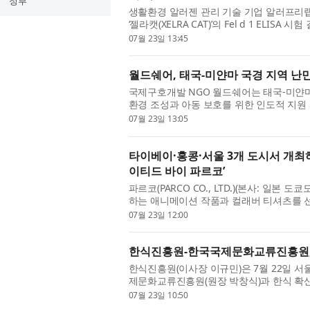
정부
생활환경 알러젠 관리 기술 기업 알러프리랩스(
‘젤라캣(XELRA CAT)’의 Fel d 1 EL
타머사이언스) CRO센터가...
07월 23일 13:45
월드쉐어, 태국-미얀마 국경 지역 난민
국제구호개발 NGO 월드쉐어는 태국-미얀마
환경 조성과 아동 보호를 위한 인도적 지원 사
태국-미얀마 국경을 ...
07월 23일 13:05
타이베이·홍콩·서울 3개 도시서 개최하
이티드 바이 파르코’
파르코(PARCO CO., LTD.)(본사: 일본 도
하는 애니메이션 작품과 컬래버 티셔츠를 선
는 이번 월드 투어(WO...
07월 23일 12:00
한식진흥원-한국국제문화교류진흥원,
한식진흥원(이사장 이규민)은 7월 22일 
제문화교류진흥원(원장 박창식)과 한식 확산
결했다. 이번 협약은 국...
07월 23일 10:50