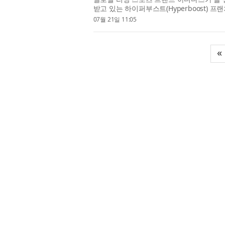
받고 있는 하이퍼부스트(Hyperboost) 프
Run)’과 새로운 컬러웨이를...
07월 21일 11:05
«