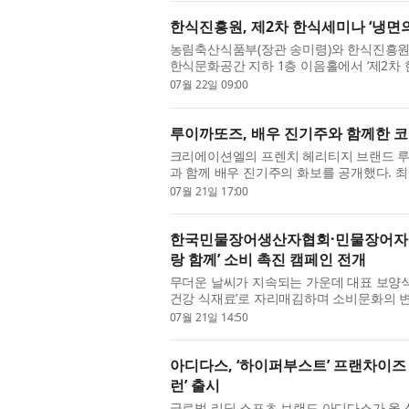
한식진흥원, 제2차 한식세미나 ‘냉면의
농림축산식품부(장관 송미령)와 한식진흥원(이
한식문화공간 지하 1층 이음홀에서 ‘제2차 
나는 여름철 인기 ...
07월 22일 09:00
루이까또즈, 배우 진기주와 함께한 
크리에이션엘의 프렌치 헤리티지 브랜드 루이까
과 함께 배우 진기주의 화보를 공개했다. 최
선보인 배우 진기주...
07월 21일 17:00
한국민물장어생산자협회·민물장어자조금
랑 함께’ 소비 촉진 캠페인 전개
무더운 날씨가 지속되는 가운데 대표 보양식인
건강 식재료’로 자리매김하며 소비문화의 
래)와 민물장어자조금관...
07월 21일 14:50
아디다스, ‘하이퍼부스트’ 프랜차이즈
런’ 출시
글로벌 리딩 스포츠 브랜드 아디다스가 올 