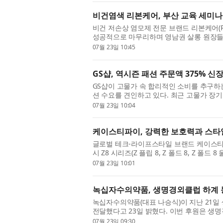
비건염색 리본케어, 부산 교육 세미나
비건 저손상 염모제 전문 브랜드 리본케어(Re
성공적으로 마무리하며 영남권 살롱 원장들과
기회가 부족했던 지방 ...
07월 23일 10:45
GS샵, 역시즌 패션 주문액 375% 신
GS샵이 고물가 속 합리적인 소비를 추구하
션 수요를 견인하고 있다. 최근 고물가 장
소비에도 변화가 나타...
07월 23일 10:04
케이스티파이, 강력한 보호력과 스타일
글로벌 테크-라이프스타일 브랜드 케이스티파이
시 Z8 시리즈(Z 플립 8, Z 폴드 8, Z 
초로 공개하며 디자인...
07월 23일 10:01
녹십자수의약품, 생명경외클럽 하계 
녹십자수의약품(대표 나승식)이 지난 21일 생명경
전달했다고 23일 밝혔다. 이번 후원은 생
결성면에서 진행하는 ...
07월 23일 09:30