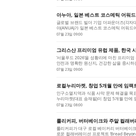
아누아, 일본 베스트 코스메틱 어워드 
글로벌 브랜드 빌더 기업 더파운더즈(각자대
아(ANUA)가 일본 베스트 코스메틱 어워드
입증했다. 이번 성과는...
07월 23일 09:00
그리스산 프리미엄 유럽 제품, 한국 
‘서울푸드 2026’을 성황리에 마친 프리미엄 유럽 
안전과 명확한 원산지, 건강한 삶을 중시하
접어들었다. 그리스 ...
07월 23일 09:00
로컬누리마켓, 창업 5개월 만에 임
인구소멸지역과 식품 사막 문제 해결을 목표
누리마켓(대표 송재필)이 창업 5개월 만에
명)로부터 3억원 규모의...
07월 23일 08:00
룰리커피, 버터베이크와 주말 컬래버레이션 
룰리커피가 대구 로컬 베이커리 버터베이크(BU
로운 컬래버레이션 프로젝트 ‘Bread Beyon