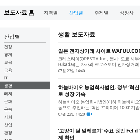
보도자료 홈
지역별
산업별
주제별
상장사
생활 보도자료
산업별
건강
일본 전자상거래 사이트 WAFUU.COM
경제
크레스티아(QRESTIA Inc., 본사: 도쿄 
교육
Fukada))는 자사의 크로스보더 전자상거래
치(Mochi)’를 공개했다고 발표...
금융
07월 23일 14:40
IT
생활
하늘바이오 농업회사법인, 정부 ‘혁신 
레저
로 성장 가속
문화
하늘바이오 농업회사법인(이하 하늘바이오)
동으로 추진하는 ‘혁신 프리미어 1000’ 기업
운송
잠재력을 갖춘 중소·...
07월 23일 14:20
사회
산업
‘고양이 털 알레르기’ 주요 원인 Fel 
환경
제 확인