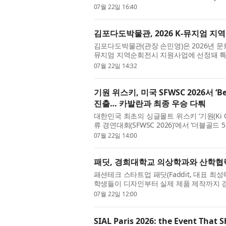
룰리커피 가창점과 고모점...
07월 22일 16:40
김포다도박물관, 2026 K-뮤지엄 지역
김포다도박물관(관장 손민영)은 2026년 
뮤지엄 지역순회전시 지원사업에 선정돼 특별
관(8월 7일~10월 5일)...
07월 22일 14:32
기원 위스키, 미국 SFWSC 2026서 ‘Be
진출… 카발란과 최종 우승 다퉈
대한민국 최초의 싱글몰트 위스키 ‘기원(Ki 
류 경연대회(SFWSC 2026)’에서 ‘더블골
(Best of Class Finali...
07월 22일 14:00
패딧, 경희대학교 의상학과와 산학협력
패션테크 스타트업 패딧(Faddit, 대표 
학생들이 디자인부터 실제 제품 제작까지 경
작했다고 밝혔다. 이번 ...
07월 22일 12:00
SIAL Paris 2026: the Event That 