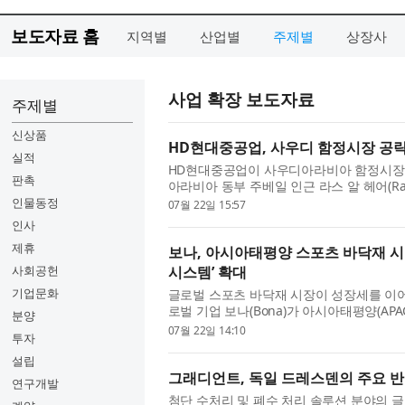
보도자료 홈
지역별
산업별
주제별
상장사
사업 확장 보도자료
주제별
신상품
HD현대중공업, 사우디 함정시장 공략
실적
HD현대중공업이 사우디아라비아 함정시장 
판촉
아라비아 동부 주베일 인근 라스 알 헤어(Ras A
디 해군 함정 사업 협력...
인물동정
07월 22일 15:57
인사
제휴
보나, 아시아태평양 스포츠 바닥재 시
사회공헌
시스템’ 확대
기업문화
글로벌 스포츠 바닥재 시장이 성장세를 이어가
로벌 기업 보나(Bona)가 아시아태평양(A
분양
시장에서 보나 슈퍼스...
07월 22일 14:10
투자
설립
그래디언트, 독일 드레스덴의 주요 반
연구개발
첨단 수처리 및 폐수 처리 솔루션 분야의 글로벌