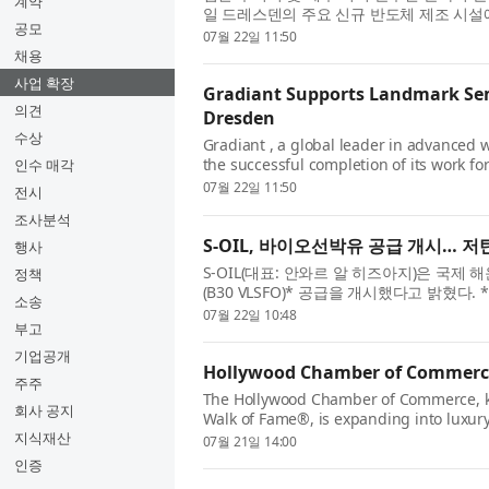
계약
일 드레스덴의 주요 신규 반도체 제조 시설
공모
을 뒷받침하는 기술...
07월 22일 11:50
채용
사업 확장
Gradiant Supports Landmark Se
의견
Dresden
수상
Gradiant , a global leader in advanced
the successful completion of its work f
인수 매각
in Dresden, strengthening Eur...
07월 22일 11:50
전시
조사분석
S-OIL, 바이오선박유 공급 개시… 
행사
S-OIL(대표: 안와르 알 히즈아지)은 국
정책
(B30 VLSFO)* 공급을 개시했다고 밝혔
소송
초저유황연료유(VLSFO)에 ...
07월 22일 10:48
부고
기업공개
Hollywood Chamber of Commerce 
주주
The Hollywood Chamber of Commerce, k
회사 공지
Walk of Fame®, is expanding into luxury
Scene Hotels & Resorts to la...
지식재산
07월 21일 14:00
인증