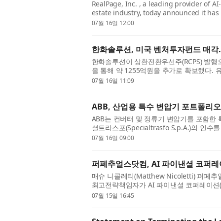
RealPage, Inc. , a leading provider of A
estate industry, today announced it has 
data intelligence company...
07월 16일 12:00
한화솔루션, 미국 벤처투자펀드 매각
한화솔루션이 상환전환우선주(RCPS) 발행
을 통해 약 1255억원을 추가로 확보했다
들은 이를 반영해 올해 6...
07월 16일 11:09
ABB, 산업용 특수 변압기 포트폴리
ABB는 컨버터 및 정류기 변압기를 포함한 
셜트라스포(Specialtrasfo S.p.A.)
생산시설과 130명 이상...
07월 16일 09:00
퍼페추얼스닷컴, AI 파이낸셜 코퍼레
매슈 니콜레티(Matthew Nicoletti) 퍼페
최고전략책임자가 AI 파이낸셜 코퍼레이션(AI F
성명을 발표했다. 그는 ...
07월 15일 16:45