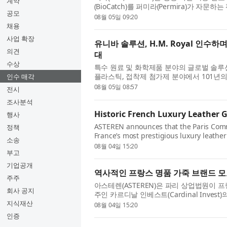
계약
(BioCatch)를 퍼미라(Permira)가 
공모
한 최종 계약을 체결했다고 ...
08월 05일 09:20
채용
사업 확장
유니바 솔루션, H.M. Royal 인수
의견
대
수상
특수 원료 및 화학제품 분야의 글로벌 솔루션 기업
플라스틱, 접착제 첨가제 분야에서 101년의 
인수 매각
표했다. 이번 인수를 ...
08월 05일 08:57
전시
조사분석
Historic French Luxury Leather 
행사
ASTEREN announces that the Paris Comme
정책
France’s most prestigious luxury leather
소송
08월 04일 15:20
부고
기업공개
역사적인 프랑스 명품 가죽 브랜드 모
주주
아스테렌(ASTEREN)은 파리 상업법원이 프랑
회사 공지
주인 카르디날 인베스트(Cardinal Invest
모로 파리는 프랑스를 ...
지식재산
08월 04일 15:20
인증