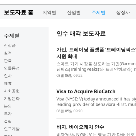
보도자료 홈
지역별
산업별
주제별
상장사
인수 매각 보도자료
주제별
신상품
가민, 트레이닝 플랫폼 ‘트레이닝픽스’
실적
지원 확대
판촉
스마트 기기 시장을 선도하는 가민(Garmi
인물동정
닝픽스(TrainingPeaks)’와 ‘트레인히로익(
웰니스 생태계 전반...
인사
08월 06일 09:52
제휴
사회공헌
Visa to Acquire BioCatch
기업문화
Visa (NYSE: V) today announced it has s
leading provider of behavioral-first, mu
분양
Permira and other share...
08월 05일 09:20
투자
설립
비자, 바이오캐치 인수
연구개발
비자(Visa, NYSE: V)는 행동 기반 다