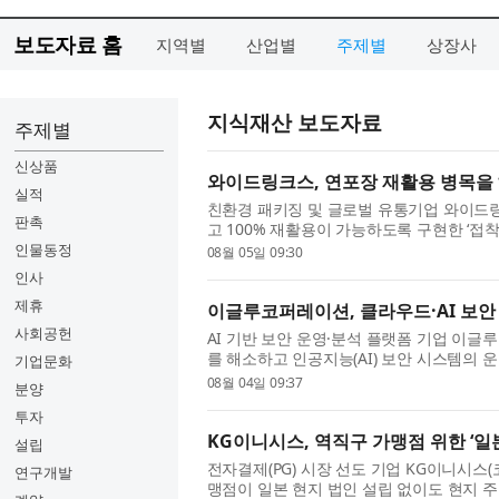
보도자료 홈
지역별
산업별
주제별
상장사
지식재산 보도자료
주제별
신상품
와이드링크스, 연포장 재활용 병목을 해
실적
친환경 패키징 및 글로벌 유통기업 와이드
판촉
고 100% 재활용이 가능하도록 구현한 ‘접
름을 포함하는 포장지’...
인물동정
08월 05일 09:30
인사
제휴
이글루코퍼레이션, 클라우드·AI 보안 
사회공헌
AI 기반 보안 운영·분석 플랫폼 기업 이
를 해소하고 인공지능(AI) 보안 시스템의 
기업문화
이글루코퍼레이션은 ...
08월 04일 09:37
분양
투자
KG이니시스, 역직구 가맹점 위한 ‘
설립
전자결제(PG) 시장 선도 기업 KG이니시스(
연구개발
맹점이 일본 현지 법인 설립 없이도 현지 