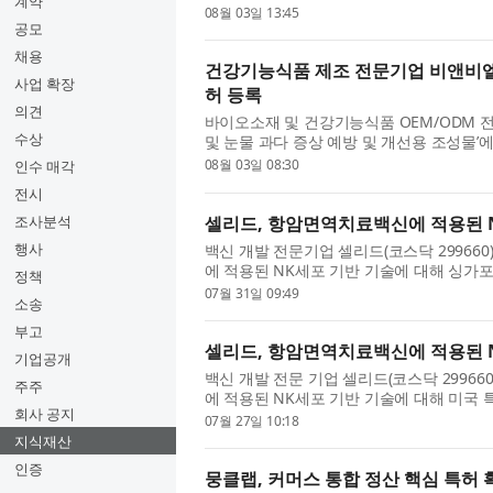
계약
핵심 기술 특허 등록...
08월 03일 13:45
공모
채용
건강기능식품 제조 전문기업 비앤비엘, 
사업 확장
허 등록
의견
바이오소재 및 건강기능식품 OEM/ODM 전
수상
및 눈물 과다 증상 예방 및 개선용 조성물’
10-2934219호)는 2025...
08월 03일 08:30
인수 매각
전시
셀리드, 항암면역치료백신에 적용된 
조사분석
행사
백신 개발 전문기업 셀리드(코스닥 29966
에 적용된 NK세포 기반 기술에 대해 싱가포
정책
특허 등록 결정에 이은 ...
07월 31일 09:49
소송
부고
셀리드, 항암면역치료백신에 적용된 NK
기업공개
백신 개발 전문 기업 셀리드(코스닥 2996
주주
에 적용된 NK세포 기반 기술에 대해 미국 
회사 공지
가 개발 중인 CeliVax(...
07월 27일 10:18
지식재산
인증
뭉클랩, 커머스 통합 정산 핵심 특허