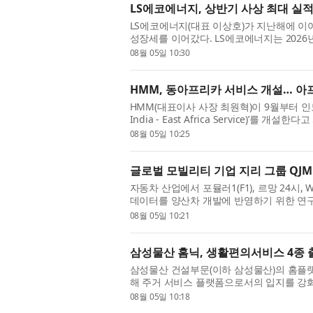
LS에코에너지, 상반기 사상 최대 실적
LS에코에너지(대표 이상호)가 지난해에 이
성장세를 이어갔다. LS에코에너지는 2026년
고 5일 밝혔다. 지난해 ...
08월 05일 10:30
HMM, 동아프리카 서비스 개설… 아
HMM(대표이사 사장 최원혁)이 9월부터 인도
India - East Africa Service)’를
인 컨테이너 부문 ...
08월 05일 10:25
글로벌 모빌리티 기업 지리 그룹 QJMO
자동차 산업에서 포뮬러1(F1), 르망 24시
데이터를 양산차 개발에 반영하기 위한 연구개
M, 아우디 등 글로벌 제조...
08월 05일 10:21
삼성물산 홈닉, 생활편의서비스 4종 
삼성물산 건설부문(이하 삼성물산)의 홈플랫폼
해 주거 서비스 플랫폼으로서의 입지를 강
통해 청소·세차·의류수...
08월 05일 10:18