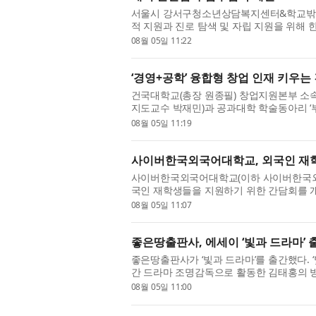
서울시 강서구청소년상담복지센터&학교밖청
적 지원과 진로 탐색 및 자립 지원을 위
과 협업을 위한 업무협약을...
08월 05일 11:22
‘경영+공학’ 융합형 창업 인재 키우는
건국대학교(총장 원종필) 창업지원본부 소속 
지도교수 박재민)과 공과대학 학술동아리 ‘
본부(본부장 배성준)...
08월 05일 11:19
사이버한국외국어대학교, 외국인 재학
사이버한국외국어대학교(이하 사이버한국외대
국인 재학생들을 지원하기 위한 간담회를 
달 25일(토) 대학 사이버...
08월 05일 11:07
좋은땅출판사, 에세이 ‘빛과 드라마’ 
좋은땅출판사가 ‘빛과 드라마’를 출간했다. ‘빛
간 드라마 조명감독으로 활동한 김태홍의 방
감독으로 참여하며 한국...
08월 05일 11:00