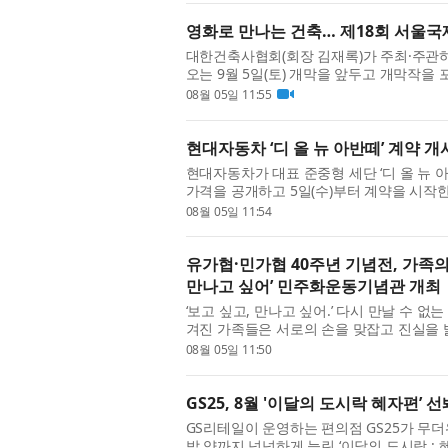
영화로 만나는 건축… 제18회 서울
대한건축사협회(회장 김재록)가 주최·주관하
오는 9월 5일(토) 개막을 앞두고 개막작을
12개국 14편의 작품이...
08월 05일 11:55
현대자동차 ‘디 올 뉴 아반떼’ 계약 개
현대자동차가 대표 준중형 세단 ‘디 올 뉴 아반떼(
가격을 공개하고 5일(수)부터 계약을 시작한
경 모델로, △정교한 ...
08월 05일 11:54
유가협·민가협 40주년 기념전, 가족의
만나고 싶어’ 민주화운동기념관 개최
‘보고 싶고, 만나고 싶어.’ 다시 만날 수 
겨진 가족들은 서로의 손을 맞잡고 진실을 
느덧 민주주의를 지...
08월 05일 11:50
GS25, 8월 '이달의 도시락 혜자편’ 
GS리테일이 운영하는 편의점 GS25가 무더
밥 양까지 넉넉하게 늘린 ‘이달의 도시락 : 혜