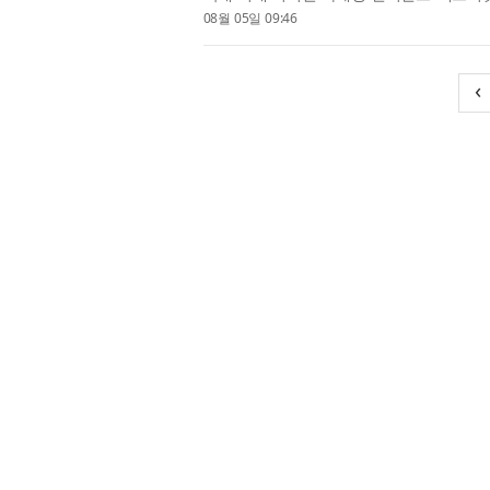
서 브랜드의 실제 구매...
08월 05일 09:46
‹