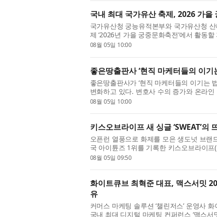
국내 최대 국가유산 축제, 2026 가
국가유산청 궁능유적본부와 국가유산청 산하
제 ‘2026년 가을 궁중문화축전’에서 활동할
매년 봄과 가을, 서...
08월 05일 10:00
좋은땅출판사 ‘현직 마케터들의 이기는 
좋은땅출판사가 ‘현직 마케터들의 이기는 법률
변화하고 있다. 변호사 수의 증가와 온라인 
호사에게도 새로운 ...
08월 05일 10:00
키스오브라이프 새 싱글 ‘SWEAT’의
오픈런 열풍으로 화제를 모은 생도넛 브랜드 아
국 아이튠즈 1위를 기록한 키스오브라이프(KISS
름의 무드와 만났다. 아...
08월 05일 09:50
화이트큐브 최혁준 대표, 맥스서밋 20
유
커머스 마케팅 솔루션 ‘챌린저스’ 운영사 
국내 최대 디지털 마케팅 컨퍼런스 ‘맥스서밋(M