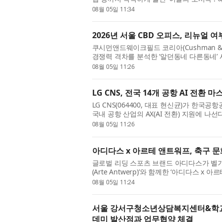
주 콘셉트를 정해 ...
08월 05일 11:34
2026년 서울 CBD 오피스, 리뉴얼 
쿠시먼앤드웨이크필드 코리아(Cushman & W
경쟁력 격차를 분석한 ‘알던동네 다른동네’
먼앤드웨이크필드가 독점 ...
08월 05일 11:26
LG CNS, 전국 14개 공항 AI 전환
LG CNS(064400, 대표 현신균)가 한국공항
국내 공항 산업의 AX(AI 전환) 지원에 나선
전반에 AI를 적용하...
08월 05일 11:26
아디다스 x 아르테 앤트워프, 축구 문화
글로벌 리딩 스포츠 브랜드 아디다스가 벨
(Arte Antwerp)’와 함께한 ‘아디다스 
스와 아르테 앤트워프는 ...
08월 05일 11:24
서울 강서구청소년상담복지센터&학
데미 발산점과 업무협약 체결