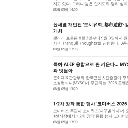
지고 있다. 그러나 높은 인지도와 달리 실
것으로 나타났다. 리서...
08월 05일 14:00
윤세열 개인전 ‘도시유희_都市遊戲’·강선미
개최
갤러리 로윤은 8월 3일부터 9월 3일까지 
사색_Tranquil Thoughts’를 진행한다
적인 작업 세계를 유...
08월 05일 13:36
특허·AI·IP 융합으로 판 키운다… MYSC
과 잇달아
문화체육관광부와 한국콘텐츠진흥원이 주최
소셜컴퍼니(MYSC)가 주관하는 ‘2026 콘텐츠
GROW+’ 참여 기업들이 올 6~...
08월 05일 13:20
1·2차 창작 통합 행사 ‘코미버스 2026
코미버스 주관사 코미웍스(다꾸빌리지)가 오는
1전시장에서 1·2차 창작 통합 행사 ‘코미버
차 창작을 한자리에서...
08월 05일 13:00