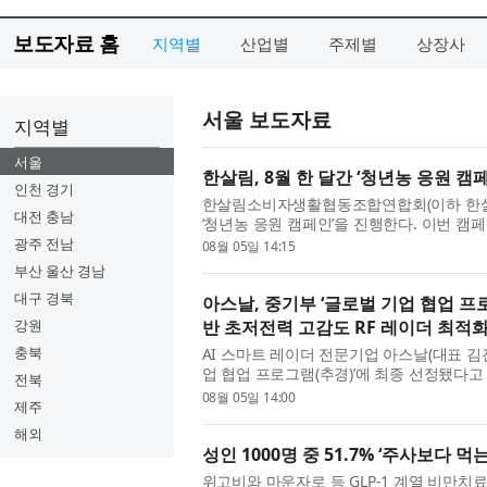
보도자료 홈
지역별
산업별
주제별
상장사
서울 보도자료
지역별
서울
한살림, 8월 한 달간 ‘청년농 응원 캠
인천 경기
한살림소비자생활협동조합연합회(이하 한살림
대전 충남
‘청년농 응원 캠페인’을 진행한다. 이번 캠
년농부가 직접 만나 교...
광주 전남
08월 05일 14:15
부산 울산 경남
대구 경북
아스날, 중기부 ‘글로벌 기업 협업 프로
강원
반 초저전력 고감도 RF 레이더 최적화
충북
AI 스마트 레이더 전문기업 아스날(대표 김
업 협업 프로그램(추경)’에 최종 선정됐다고
전북
업이 세계적인 기술 ...
08월 05일 14:00
제주
해외
성인 1000명 중 51.7% ‘주사보다 먹
위고비와 마운자로 등 GLP-1 계열 비만