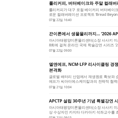
룰리커피, 버터베이크와 주말 컬래버레이션 
룰리커피가 대구 로컬 베이커리 버터베이크(BU
로운 컬래버레이션 프로젝트 ‘Bread Beyon
룰리커피 가창점과 고모점...
07월 22일 16:40
끈이론에서 생물물리까지… ‘2026 AP
아시아태평양이론물리센터(소장 사사키 미사오, 
8회에 걸쳐 온라인 국제 학술강연 시리즈 ‘202
‘끈이론에서 생물물리까...
07월 22일 09:00
엘앤에프, NCM·LFP 리사이클링 
본격화
글로벌 배터리 산업에서 재생원료 확보와 
에프가 씨아이에스케미칼과의 전략적 협력을 바
터리 리사이클링 사업을 ...
07월 21일 10:04
APCTP 설립 30주년 기념 특별강연
아시아태평양이론물리센터(소장 사사키 미사오
상 수상자인 카지타 다카아키 석좌교수를 
다. 지난 15일부터 16일까...
07월 21일 09:15