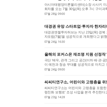
아시아태평양이론물리센터(소장 사사키 미사오, 
회차를 오는 7월 30일(목) 오후 7시 구미
자 정민섭 박사(한국...
07월 28일 09:00
대경권 유망 스타트업·투자자 한자리에…
대경권엔젤투자허브는 지난 23일(목) 경북 
자포럼(7월)’을 성공적으로 개최했다고 밝
를 확대하고 지역 투자...
07월 24일 16:30
올해의 포커스온 재조명 지원 선정작 ‘
극단 ‘배우, 관객 그리고 공간(이하 배·관·공
이 예천과 청송 무대를 성공적으로 마치고 오
디어, 헬렌’...
07월 24일 09:00
씨씨티연구소, 어린이와 고령층을 위한
씨씨티연구소는 어린이와 고령층을 포함한 교통
령친화 보행로’ 조성 사업을 본격 추진한다
체감할 수 있는 안...
07월 23일 14:28