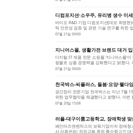
디컴포지션·소우주, 유리병 생수 미
바이오 R&D 기업 디컴포지션(대표 최명현
틱 안전성 검증 및 관련 기술 연구를 위한
오센서를 기반으로 미...
07월 21일 09:00
지니어스몰, 생활가전 브랜드 대거 
디지털·IT 제품 전문 쇼핑몰 ‘지니어스몰’
핑몰로 상품 경쟁력을 강화했다고 밝혔다. 지니
품군에서 한 단계 ...
07월 21일 09:00
천국박스-씨플러스, 돌봄·요양·웰다잉
공간정리 전문기업 천국박스는 지난 7월 1
위한 업무협약을 체결했다고 밝혔다. 이번 
천국박스가 운영하는 ...
07월 20일 15:08
러플-대구이룸고등학교, 장애학생 맞춤
페인터즈앤벤처스의 보육기업이자 장애청소년 
사 이희은)이 직업교육 중점 특수학교인 대