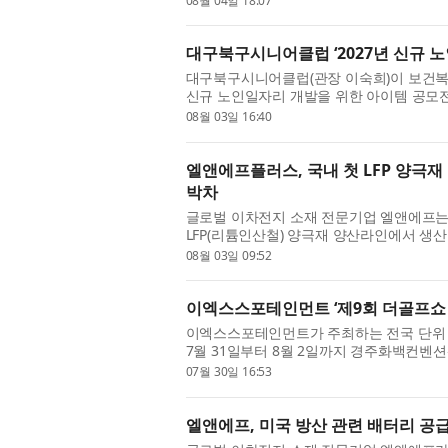
08월 04일 18:07
대구북구시니어클럽 ‘2027년 신규 
대구북구시니어클럽(관장 이숙희)이 보건복
신규 노인일자리 개발을 위한 아이템 공모전
역 특화 노인일자리 아...
08월 03일 16:40
엘앤에프플러스, 국내 첫 LFP 양극재
박차
글로벌 이차전지 소재 전문기업 엘앤에프는 
LFP(리튬인산철) 양극재 양산라인에서 생
물량은 양산라인의 램프업(R...
08월 03일 09:52
이엑스스포테인먼트 ‘제9회 더골프쇼 in
이엑스스포테인먼트가 주최하는 전국 단위 골프
7월 31일부터 8월 2일까지 경주화백컨벤션
속에서 골프 시장 활...
07월 30일 16:53
엘앤에프, 미국 방산 관련 배터리 공급