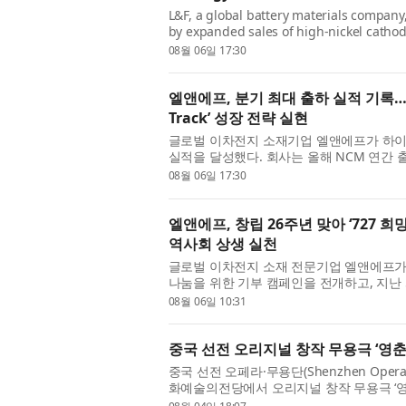
L&F, a global battery materials company
by expanded sales of high-nickel cath
shipments to significantly surpass ...
08월 06일 17:30
엘앤에프, 분기 최대 출하 실적 기록… 3분
Track’ 성장 전략 실현
글로벌 이차전지 소재기업 엘앤에프가 하이
실적을 달성했다. 회사는 올해 NCM 연간 
3분기부터는 북미 ESS...
08월 06일 17:30
엘앤에프, 창립 26주년 맞아 ‘727 
역사회 상생 실천
글로벌 이차전지 소재 전문기업 엘앤에프가 창
나눔을 위한 기부 캠페인을 전개하고, 지난
밝혔다. 이번 캠페인은...
08월 06일 10:31
중국 선전 오리지널 창작 무용극 ‘영춘
중국 선전 오페라·무용단(Shenzhen Opera 
화예술의전당에서 오리지널 창작 무용극 ‘영춘
은 다이빙(戴兵) 주한...