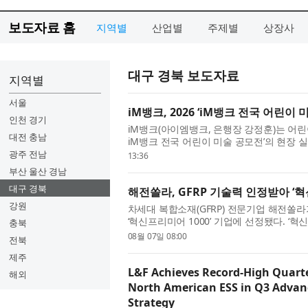
보도자료 홈
지역별
산업별
주제별
상장사
대구 경북 보도자료
지역별
서울
iM뱅크, 2026 ‘iM뱅크 전국 어린이
인천 경기
iM뱅크(아이엠뱅크, 은행장 강정훈)는 어린
대전 충남
iM뱅크 전국 어린이 미술 공모전’의 현장 실
가 실시하는 대표적인...
광주 전남
13:36
부산 울산 경남
대구 경북
해전쏠라, GFRP 기술력 인정받아 ‘혁
강원
차세대 복합소재(GFRP) 전문기업 해전쏠
‘혁신프리미어 1000’ 기업에 선정됐다. ‘
충북
견기업을 발굴해 금융 ...
08월 07일 08:00
전북
제주
L&F Achieves Record-High Quarte
해외
North American ESS in Q3 Advan
Strategy