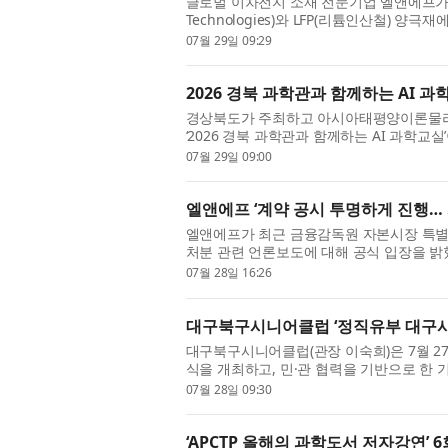
글로벌 이차전지 소재 전문기업 엘앤에프가 미
Technologies)와 LFP(리튬인산철) 
은 미국을 중심으로 배터...
07월 29일 09:29
2026 경북 과학관과 함께하는 AI 
경상북도가 주최하고 아시아태평양이론물리센터
‘2026 경북 과학관과 함께하는 AI 과학교
에서, 8월 13일(목)부터 1...
07월 29일 09:00
엘앤에프 ‘계약 공시 투명하게 진행…
엘앤에프가 최근 금융감독원 자본시장 특별
처분 관련 언론보도에 대해 공식 입장을 밝혔
사와의 하이니켈 양극재 ...
07월 28일 16:26
대구북구시니어클럽 ‘정직유부 대구사
대구북구시니어클럽(관장 이숙희)은 7월 2
식을 개최하고, 민·관 협력을 기반으로 한 
직유부 대구사회공헌...
07월 28일 09:30
‘APCTP 올해의 과학도서 저자강연’ 