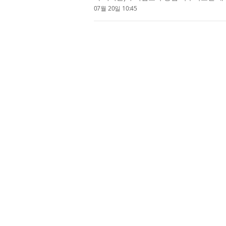
화 및 사회참여 확대를 ...
07월 20일 10:45