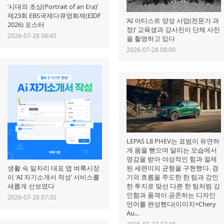
‘시대의 초상(Portrait of an Era)’
제23회 EBS국제다큐영화제(EIDF
‘AI 아티스트 양성 사업(전문가 과
2026) 포스터
정)’ 교육생과 강사진이 단체 사진
2026-07-28 08:45
을 촬영하고 있다
2026-07-28 08:00
LEPAS L8 PHEV는 표범이 유연하
게 몸을 뻗으며 달리는 모습에서
영감을 받아 야성적인 힘과 절제
된 세련미의 균형을 구현했다. 경
생활 속 일자리 대표 앱 벼룩시장
기의 흐름을 주도한 한 팀과 강인
이 ‘AI 자기소개서 작성’ 서비스를
한 투지로 맞선 다른 한 팀처럼 강
새롭게 선보였다
인함과 품격이 공존하는 디자인
2026-07-28 07:30
언어를 완성했다(이미지=Chery
Au...