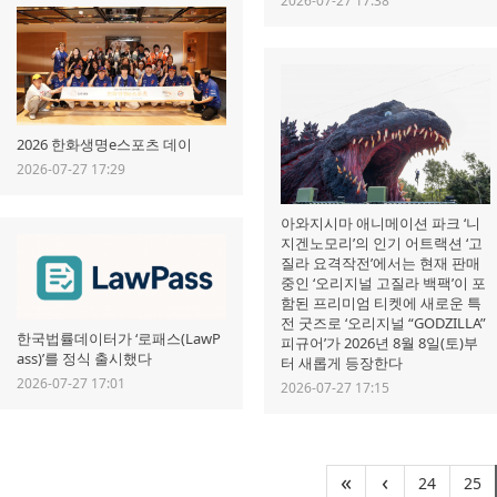
2026-07-27 17:38
2026 한화생명e스포츠 데이
2026-07-27 17:29
아와지시마 애니메이션 파크 ‘니
지겐노모리’의 인기 어트랙션 ‘고
질라 요격작전’에서는 현재 판매
중인 ‘오리지널 고질라 백팩’이 포
함된 프리미엄 티켓에 새로운 특
전 굿즈로 ‘오리지널 “GODZILLA”
한국법률데이터가 ‘로패스(LawP
피규어’가 2026년 8월 8일(토)부
ass)’를 정식 출시했다
터 새롭게 등장한다
2026-07-27 17:01
2026-07-27 17:15
(curre
(
«
‹
24
25