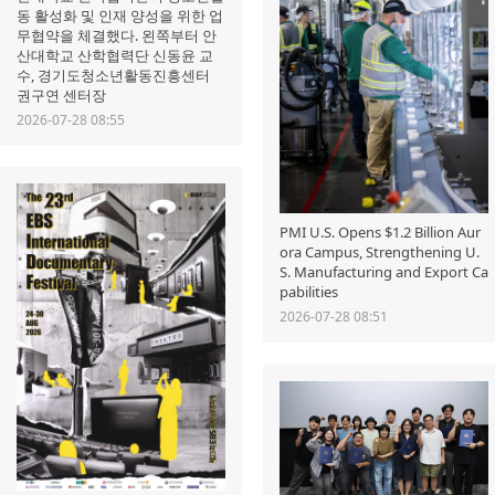
동 활성화 및 인재 양성을 위한 업
무협약을 체결했다. 왼쪽부터 안
산대학교 산학협력단 신동윤 교
수, 경기도청소년활동진흥센터
권구연 센터장
2026-07-28 08:55
PMI U.S. Opens $1.2 Billion Aur
ora Campus, Strengthening U.
S. Manufacturing and Export Ca
pabilities
2026-07-28 08:51