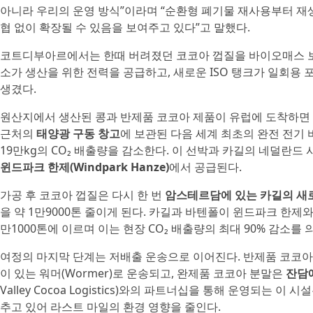
아니라 우리의 운영 방식”이라며 “순환형 폐기물 재사용부터 재생
협 없이 확장될 수 있음을 보여주고 있다”고 말했다.
코트디부아르에서는 한때 버려졌던 코코아 껍질을 바이오매스 보일
소가 생산을 위한 전력을 공급하고, 새로운 ISO 탱크가 일회용 
생겼다.
원산지에서 생산된 콩과 반제품 코코아 제품이 유럽에 도착하면
근처의
태양광 구동 창고
에 보관된 다음 세계 최초의 완전 전기 
19만kg의 CO₂ 배출량을 감소한다. 이 선박과 카길의 네덜란드 시
윈드파크 한제(Windpark Hanze)
에서 공급된다.
가공 후 코코아 껍질은 다시 한 번
암스테르담에 있는 카길의 새
을 약 1만9000톤 줄이게 된다. 카길과 바텐폴이 윈드파크 한제
만1000톤에 이르며 이는 현장 CO₂ 배출량의 최대 90% 감소를 
여정의 마지막 단계는 저배출 운송으로 이어진다. 반제품 코코
이 있는 워머(Wormer)로 운송되고, 완제품 코코아 분말은
잔담
Valley Cocoa Logistics)와의 파트너십을 통해 운영되는 
추고 있어 라스트 마일의 환경 영향을 줄인다.