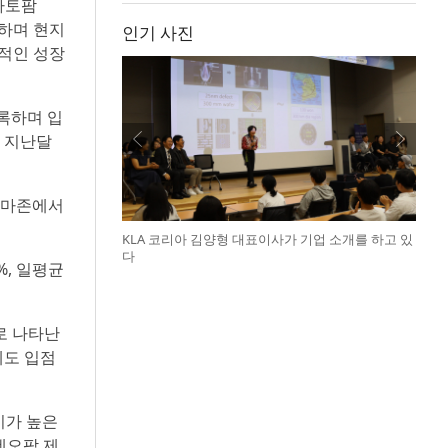
아토팜
성하며 현지
인기 사진
발적인 성장
기록하며 입
은 지난달
 아마존에서
KLA 코리아 김양형 대표이사가 기업 소개를 하고 있
다
%, 일평균
로 나타난
에도 입점
기가 높은
네오팜 제