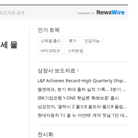
인기 토픽
신제품 출시
휴가
인공지능
기세 몰
바이오테크
스타트업
상장사 보도자료
L&F Achieves Record-High Quarterly Shipments, Begins LFP Supply for North American ESS in Q3 Advancing its Two-Track NCM and LFP Growth Strategy
엘앤에프, 분기 최대 출하 실적 기록… 3분기 북미 ESS향 LFP 공급 착수 NCM+LFP ‘2-Track’ 성장 전략 실현
IBK기업은행 ‘i-ONE 햇살론 특례보증’ 출시
삼성전자, ‘갤럭시 Z 폴드8 울트라·폴드8·플립8’과 ‘갤럭시 워치 울트라2·워치9’ 국내 공식 출시
현대자동차 ‘디 올 뉴 아반떼’ 계약 첫날 1만 대 돌파
전시회