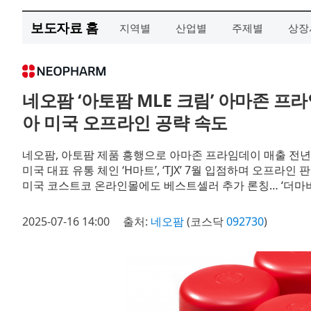
보도자료 홈
지역별
산업별
주제별
상장
네오팜 ‘아토팜 MLE 크림’ 아마존 프라
아 미국 오프라인 공략 속도
네오팜, 아토팜 제품 흥행으로 아마존 프라임데이 매출 전년 
미국 대표 유통 체인 ‘H마트’, ‘TJX’ 7월 입점하며 오프라인 
미국 코스트코 온라인몰에도 베스트셀러 추가 론칭… ‘더마비
2025-07-16 14:00
출처:
네오팜
(코스닥
092730
)