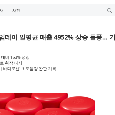
사
사진
임데이 일평균 매출 4952% 상승 돌풍… 
대비 153% 성장
판로 확장 나서
 바디로션’ 초도물량 완판 기록