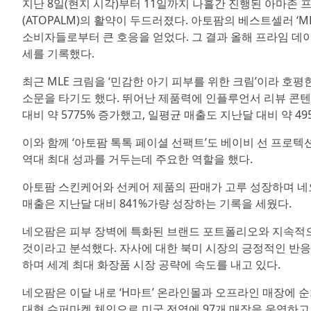
지난 8일(현지 시각)부터 11일까지 나흘간 진행된 아마존
(ATOPALM)의 활약이 두드러졌다. 아토팜의 베스트셀러 ‘ML
소비자들로부터 큰 호응을 얻었다. 그 결과 올해 프라임 데이 
세를 기록했다.
최근 MLE 크림을 ‘민감한 아기 피부를 위한 크림’이라 호평
소문을 타기도 했다. 뛰어난 제품력에 인플루언서 리뷰 콘텐
대비 약 5775% 증가했고, 일평균 매출도 지난달 대비 약 49
이와 함께 ‘아토팜 톡톡 페이셜 선팩트’도 베이비 선 프로텍션(B
역대 최대 성과를 거두는데 주요한 역할을 했다.
아토팜 스킨케어와 선케어 제품의 판매가 고루 성장하며 네오
매출은 지난달 대비 841%가량 성장하는 기록을 세웠다.
네오팜은 피부 장벽에 특화된 브랜드 포트폴리오와 지속적으
것이라고 분석했다. 자사에 대한 북미 시장의 긍정적인 반응
하며 세계 최대 화장품 시장 공략에 속도를 내고 있다.
네오팜은 이달 내로 ‘H마트’ 온라인몰과 오프라인 매장에 
대형 슈퍼마켓 체인으로 미국 전역에 97개 매장을 운영하고 