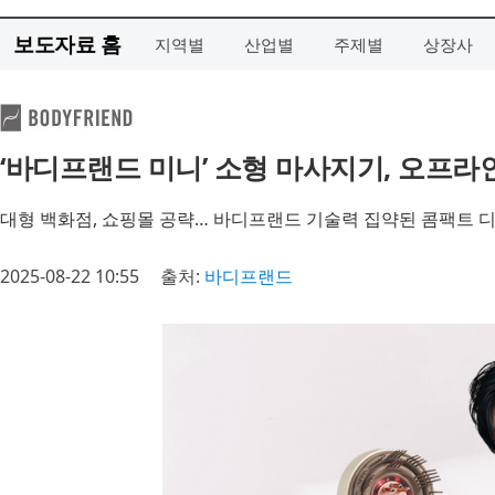
보도자료 홈
지역별
산업별
주제별
상장사
‘바디프랜드 미니’ 소형 마사지기, 오프라
대형 백화점, 쇼핑몰 공략… 바디프랜드 기술력 집약된 콤팩트 
2025-08-22 10:55
출처:
바디프랜드