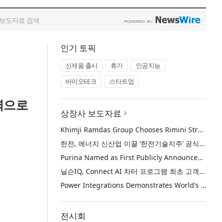
인기 토픽
신제품 출시
휴가
인공지능
바이오테크
스타트업
주역으로
상장사 보도자료
Khimji Ramdas Group Chooses Rimini Street to Reduce SAP Support Costs, Protect 700+ Customizations and Reinvest Savings in Innovation
한전, 에너지 신산업 이끌 ‘한전기술지주’ 공식 출범
Purina Named as First Publicly Announced NIQ ConnectAI Charter Client
닐슨IQ, Connect AI 차터 프로그램 최초 고객사 ‘퓨리나’ 선정
Power Integrations Demonstrates World’s First 2200 V GaN Technology for Next-Era High-Voltage Power Systems
전시회