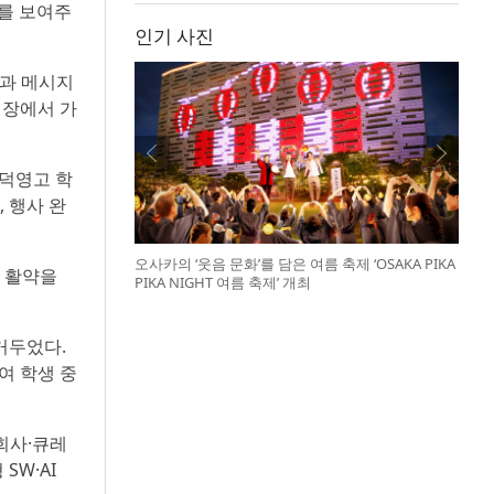
례를 보여주
인기 사진
향과 메시지
현장에서 가
 덕영고 학
 행사 완
오사카의 ‘웃음 문화’를 담은 여름 축제 ‘OSAKA PIKA
 활약을
PIKA NIGHT 여름 축제’ 개최
거두었다.
여 학생 중
회사·큐레
SW·AI