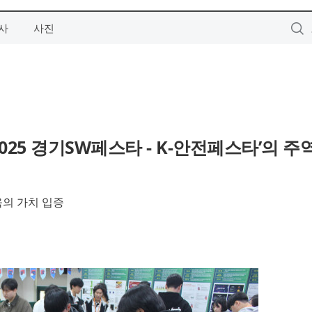
사
사진
025 경기SW페스타 - K-안전페스타’의 
육의 가치 입증