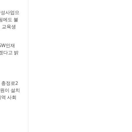
양성사업으
됨에도 불
체 교육생
SW인재
겠다고 밝
구 충정로2
학원이 설치
지역 사회