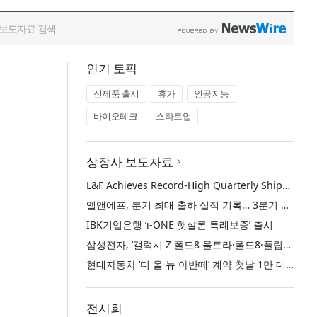
인기 토픽
신제품 출시
휴가
인공지능
바이오테크
스타트업
상장사 보도자료
L&F Achieves Record-High Quarterly Shipments, Begins LFP Supply for North American ESS in Q3 Advancing its Two-Track NCM and LFP Growth Strategy
엘앤에프, 분기 최대 출하 실적 기록… 3분기 북미 ESS향 LFP 공급 착수 NCM+LFP ‘2-Track’ 성장 전략 실현
IBK기업은행 ‘i-ONE 햇살론 특례보증’ 출시
삼성전자, ‘갤럭시 Z 폴드8 울트라·폴드8·플립8’과 ‘갤럭시 워치 울트라2·워치9’ 국내 공식 출시
현대자동차 ‘디 올 뉴 아반떼’ 계약 첫날 1만 대 돌파
전시회