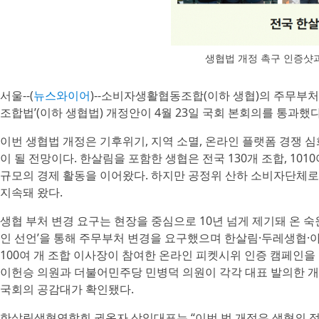
생협법 개정 촉구 인증샷과
서울--(
뉴스와이어
)--소비자생활협동조합(이하 생협)의 주무
조합법’(이하 생협법) 개정안이 4월 23일 국회 본회의를 통과했다
이번 생협법 개정은 기후위기, 지역 소멸, 온라인 플랫폼 경쟁 
이 될 전망이다. 한살림을 포함한 생협은 전국 130개 조합, 101
규모의 경제 활동을 이어왔다. 하지만 공정위 산하 소비자단체
지속돼 왔다.
생협 부처 변경 요구는 현장을 중심으로 10년 넘게 제기돼 온 숙원
인 선언’을 통해 주무부처 변경을 요구했으며 한살림·두레생협
100여 개 조합 이사장이 참여한 온라인 피켓시위 인증 캠페인을
이헌승 의원과 더불어민주당 민병덕 의원이 각각 대표 발의한 
국회의 공감대가 확인됐다.
한살림생협연합회 권옥자 상임대표는 “이번 법 개정은 생협의 정