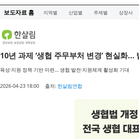
보도자료 홈
지역별
산업별
주제별
상장사
10년 과제 ‘생협 주무부처 변경’ 현실화…
육성·지원 정책 기반 마련… 생협 발전·지원체계 활성화 기대
2026-04-23 18:00
출처:
한살림연합