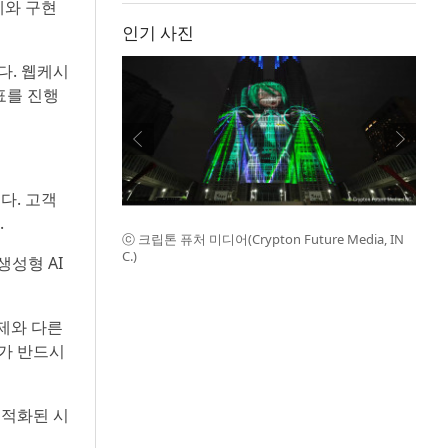
사례와 구현
인기 사진
다. 웹케시
표를 진행
다. 고객
.
ⓒ 크립톤 퓨처 미디어(Crypton Future Media, IN
C.)
생성형 AI
실제와 다른
I가 반드시
최적화된 시