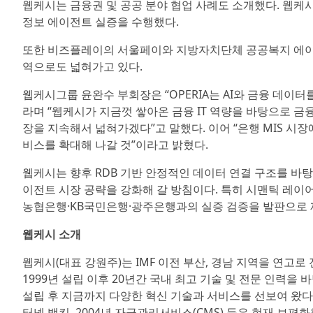
웹케시는 금융권 및 공공 분야 협업 사례도 소개했다. 웹케
정보 에이전트 실증을 수행했다.
또한 비즈플레이의 서울페이와 지방자치단체 공공복지 에이전트
역으로도 넓혀가고 있다.
웹케시그룹 윤완수 부회장은 “OPERIA는 AI와 금융 데이
라며 “웹케시가 지금껏 쌓아온 금융 IT 역량을 바탕으로 금
장을 지속해서 넓혀가겠다”고 말했다. 이어 “은행 MIS 시
비스를 확대해 나갈 것”이라고 밝혔다.
웹케시는 향후 RDB 기반 안정적인 데이터 연결 구조를 바탕
이전트 시장 공략을 강화해 갈 방침이다. 특히 시맨틱 레이어 
농협은행·KB국민은행·광주은행과의 실증 검증을 발판으로 
웹케시 소개
웹케시(대표 강원주)는 IMF 이전 부산, 경남 지역을 연고
1999년 설립 이후 20년간 국내 최고 기술 및 전문 인력을
설립 후 지금까지 다양한 혁신 기술과 서비스를 선보여 왔다. 2
터넷 뱅킹, 2004년 자금관리서비스(CMS) 등은 현재 보편