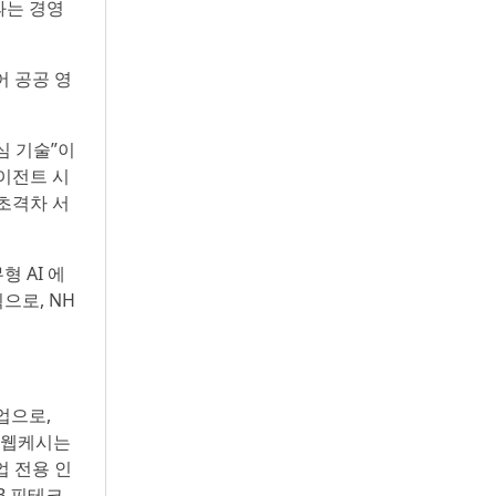
과는 경영
어 공공 영
심 기술”이
에이전트 시
 초격차 서
 AI 에
으로, NH
업으로,
. 웹케시는
업 전용 인
B 핀테크