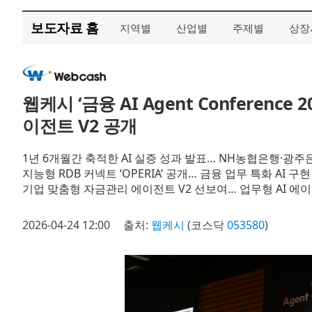
보도자료 홈
지역별
산업별
주제별
상장
웹케시 ‘금융 AI Agent Conferenc
이전트 V2 공개
1년 6개월간 축적한 AI 실증 성과 발표… NH농협은행·광주
지능형 RDB 커넥트 ‘OPERIA’ 공개… 금융 업무 특화 AI 구
기업 맞춤형 자금관리 에이전트 V2 선보여… 업무형 AI 에
2026-04-24 12:00
출처:
웹케시
(코스닥
053580
)