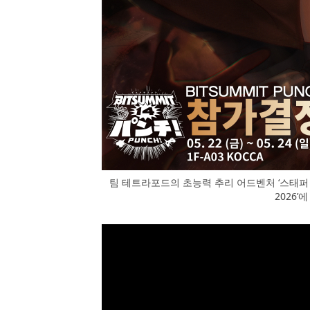
팀 테트라포드의 초능력 추리 어드벤처 ‘스태퍼 레
2026’