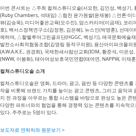
이번 콘서트는 △주최 컬쳐스튜디오솥(서요한, 김인성, 백성기,
(Ruby Chambers, 석태임) △협찬 윤가원쌀(윤재봉) △언론·
뷰(김승욱), 미디어좋은교육(오수진), 맘스커리어(이금재), 코
호), 백서스정책연구소(김정현, 김은혜), 뉴스인(박영훈), 선데
께하며, △할렐루야그린골프단(HGGC, 백성기), 애국문화예술재단
발전소사회적협동조합(김영림 동작구의원), 용산아이파크몰의원&클리
(A.W.A.K.E., 권경희), 국제한새사람선교회(IOM, 황준석, 이
(NWW, 이봉화), 태아여성보호국민연합(태여연, NAPPW, 이재훈
컬쳐스튜디오솥 소개
컬쳐스튜디오솥은 영화, 드라마, 광고, 음반 등 다양한 콘텐츠를
작을 비롯해 브랜드 가치를 높이는 광고 콘텐츠, 그리고 음악과 
지 전 과정을 아우르는 통합 시스템을 바탕으로 완성도 높은 콘
다양한 파트너와의 협업을 통해 경쟁력 있는 콘텐츠를 지속적으로
있다. 주주로는 5명이 있다.
보도자료 연락처와 원문보기 >