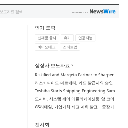
인기 토픽
신제품 출시
휴가
인공지능
바이오테크
스타트업
상장사 보도자료
Riskified and Marqeta Partner to Sharpen Card Issuer Authorization Decisions and Help Reduce False Declines
리스키파이드-마르케타, 카드 발급사의 승인 판단 정교화 및 오거절 감소 위해 협력
Toshiba Starts Shipping Engineering Samples of TXZ+™ Family Entry‑Class M4V Group, Standard Microcontrollers with Arm® Cortex®‑M4 Core for System Control Applications
도시바, 시스템 제어 애플리케이션용 ‘암 코어텍스-M4’ 코어 탑재 표준 마이크로컨트롤러 TXZ+ 패밀리 엔트리 클래스 ‘M4V 그룹’ 엔지니어링 샘플 출하 개시
GS리테일, 기업가치 제고 계획 발표… 중장기 성장 기반 강화와 주주가치 제고
전시회