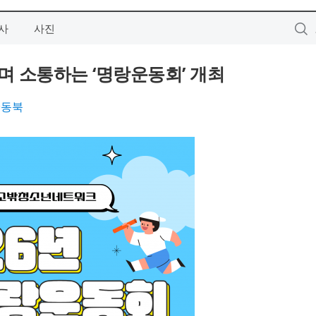
사
사진
 소통하는 ‘명랑운동회’ 개최
·동북