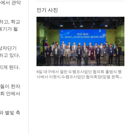
관에서 관악
인기 사진
하고, 학교
계기가 될
남자단기
하고 있다.
치게 된다.
6일 대구에서 열린 G-램프사업단 협의회 출범식 행
사에서 이현식 G-램프사업단 협의회장(앞열 왼쪽에
서 다섯 번째), 허정은 한국연구재단 학술진흥본부
년들이 한자
장(앞열 왼쪽에서 여섯 번째)이 전국 20개 대학 사업
단 참석자들과 터치버튼 퍼포먼스를 하고 있다
사회 안에서
와 별빛 축