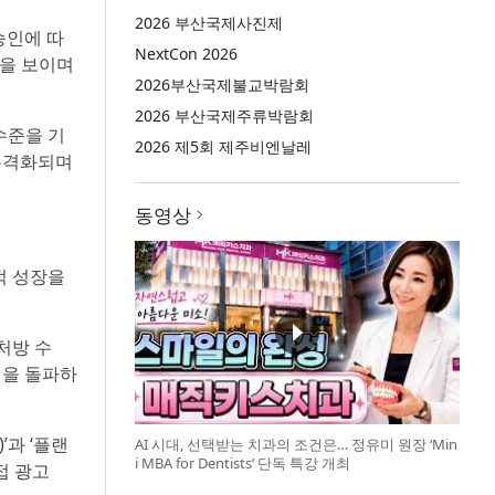
2026 부산국제사진제
승인에 따
NextCon 2026
름을 보이며
2026부산국제불교박람회
2026 부산국제주류박람회
수준을 기
2026 제5회 제주비엔날레
 본격화되며
동영상
적 성장을
 처방 수
0건을 돌파하
’과 ‘플랜
AI 시대, 선택받는 치과의 조건은… 정유미 원장 ‘Min
i MBA for Dentists’ 단독 특강 개최
접 광고