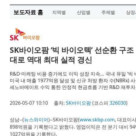
보도자료 홈
지역별
산업별
주제별
상장
SK바이오팜 ‘빅 바이오텍’ 선순환 구조
대로 역대 최대 실적 경신
R&D·마케팅 비용 증가에도 이익 성장 지속… 국내 유일 ‘빅
미국 내 매출 1977억원 달성 및 신규 처방 환자 수(NBRx)
세노바메이트 수익 통한 안정적 현금흐름 기반 R&D 재투
2026-05-07 10:10
출처:
SK바이오팜
(코스피
326030
)
성남--(
뉴스와이어
)--SK바이오팜(
www.skbp.com
, 대표이사
898억원을 기록했다고 밝혔다. 영업이익은 전 분기 대비 9
1027억원을 기록했다.