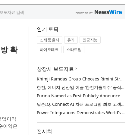
인기 토픽
신제품 출시
휴가
인공지능
처방 확
바이오테크
스타트업
상장사 보도자료
Khimji Ramdas Group Chooses Rimini Street to Reduce SAP Support Costs, Protect 700+ Customizations and Reinvest Savings in Innovation
한전, 에너지 신산업 이끌 ‘한전기술지주’ 공식 출범
Purina Named as First Publicly Announced NIQ ConnectAI Charter Client
닐슨IQ, Connect AI 차터 프로그램 최초 고객사 ‘퓨리나’ 선정
Power Integrations Demonstrates World’s First 2200 V GaN Technology for Next-Era High-Voltage Power Systems
 영업이익
기순이익은
전시회