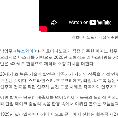
라흐마니노프가 직접 연주한
남양주--(
뉴스와이어
)--라흐마니노프가 직접 연주한 피아노 협주곡 전집 ‘R
오리지널 마스터를 기반으로 2026년 고해상도 리마스터링을 거쳐 
반은 500세트 한정으로 제작돼 소장 가치를 더한다.
20세기 초 녹음 기술의 발전은 작곡가가 자신의 작품을 직접 연주
보존된 것이다. 스트라빈스키, 프로코피예프, 라벨, 바르톡 등
협주곡 전곡을 직접 연주해 남긴 드문 사례로 작곡가와 연주가가
이번 발매는 단순한 재출시를 넘어 SP 시대 녹음의 물리적 흔적
와 단일 테이크 중심의 녹음 환경 속에서 이뤄진 연주는 오늘날과
1929년 필라델피아 아카데미 오브 뮤직에서 진행된 협주곡 제2