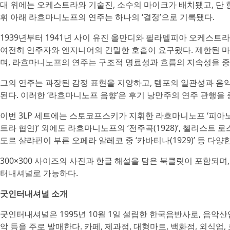
대 위에는 오케스트라와 기술진, 소수의 마이크가 배치됐고, 단 
휘 아래 라흐마니노프의 연주는 하나의 ‘결정’으로 기록됐다.
1939년부터 1941년 사이 유진 올만디와 필라델피아 오케스트라
여전히 연주자와 엔지니어의 긴밀한 호흡이 요구됐다. 제한된 
며, 라흐마니노프의 연주는 구조적 명료성과 흐름의 지속성을 중
그의 연주는 과장된 감정 표현을 지양하고, 템포의 일관성과 음
된다. 이러한 ‘라흐마니노프 음향’은 후기 낭만주의 연주 관행을
이번 3LP 세트에는 스토코프스키가 지휘한 라흐마니노프 ‘피아노 
트라 협연)’ 외에도 라흐마니노프의 ‘전주곡(1928)’, 첼리스트 로스트로
도르 샬랴핀이 부른 오페라 알레코 중 ‘카바티나(1929)’ 등 다
300×300 사이즈의 사진과 한글 해설을 담은 북클릿이 포함되며
터내셔널로 가능하다.
굿인터내셔널 소개
굿인터내셔널은 1995년 10월 1일 설립한 한국음반사로, 음악산
악 등을 주로 발매한다. 카페, 제과점, 대형마트, 백화점, 외식업