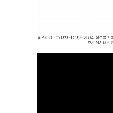
라흐마니노프(1873~1943)는 자신의 협주곡 
주가 일치하는 