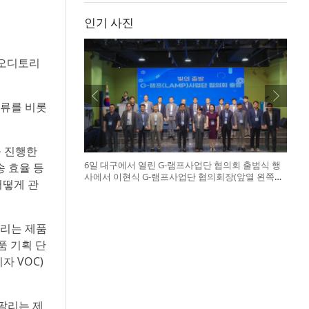
인기 사진
스 오디토리
물류를 비롯
을 진행한
6일 대구에서 열린 G-램프사업단 협의회 출범식 행
송 효율 등
사에서 이현식 G-램프사업단 협의회장(앞열 왼쪽에
어떻게 관
서 다섯 번째), 허정은 한국연구재단 학술진흥본부
장(앞열 왼쪽에서 여섯 번째)이 전국 20개 대학 사업
단 참석자들과 터치버튼 퍼포먼스를 하고 있다
팔리는 제품
품 기획 단
 VOC)
팔리는 제