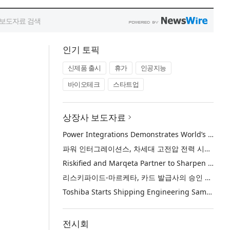
인기 토픽
신제품 출시
휴가
인공지능
바이오테크
스타트업
상장사 보도자료
Power Integrations Demonstrates World’s First 2200 V GaN Technology for Next-Era High-Voltage Power Systems
파워 인터그레이션스, 차세대 고전압 전력 시스템을 위한 세계 최초의 2200V GaN 기술 시연
Riskified and Marqeta Partner to Sharpen Card Issuer Authorization Decisions and Help Reduce False Declines
리스키파이드-마르케타, 카드 발급사의 승인 판단 정교화 및 오거절 감소 위해 협력
Toshiba Starts Shipping Engineering Samples of TXZ+™ Family Entry‑Class M4V Group, Standard Microcontrollers with Arm® Cortex®‑M4 Core for System Control Applications
전시회