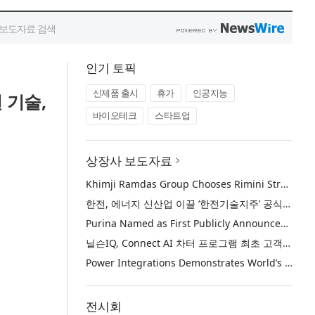
인기 토픽
신제품 출시
휴가
인공지능
 기술,
바이오테크
스타트업
상장사 보도자료
Khimji Ramdas Group Chooses Rimini Street to Reduce SAP Support Costs, Protect 700+ Customizations and Reinvest Savings in Innovation
한전, 에너지 신산업 이끌 ‘한전기술지주’ 공식 출범
Purina Named as First Publicly Announced NIQ ConnectAI Charter Client
닐슨IQ, Connect AI 차터 프로그램 최초 고객사 ‘퓨리나’ 선정
Power Integrations Demonstrates World’s First 2200 V GaN Technology for Next-Era High-Voltage Power Systems
전시회