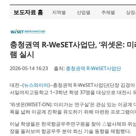
보도자료 홈
지역별
산업별
주제별
상장
충청권역 R-WeSET사업단, ‘위셋온
램 실시
2026-05-14 16:23
출처:
충청권역 R-WeSET사업단
대전--(
뉴스와이어
)--충청권역 R-WeSET사업단(단장 김경
서일여자고등학교 1~3학년 학생 37명을 대상으로 대전시
‘위셋온(WISET-ON): 미리가는 연구실’은 관심 있는 이
폭을 넓혀 이공계 진학을 유도하기 위해 마련된 프로그램이
이날 학생들은 한국항공우주연구원을 찾아 △발사체와 위성 
장을 둘러보며 항공우주 분야 최신 기술 동향을 체험했다.