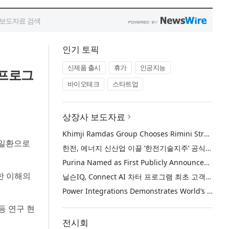
인기 토픽
신제품 출시
휴가
인공지능
 프로그
바이오테크
스타트업
상장사 보도자료
Khimji Ramdas Group Chooses Rimini Street to Reduce SAP Support Costs, Protect 700+ Customizations and Reinvest Savings in Innovation
의 일환으로
한전, 에너지 신산업 이끌 ‘한전기술지주’ 공식 출범
Purina Named as First Publicly Announced NIQ ConnectAI Charter Client
한 이해의
닐슨IQ, Connect AI 차터 프로그램 최초 고객사 ‘퓨리나’ 선정
Power Integrations Demonstrates World’s First 2200 V GaN Technology for Next-Era High-Voltage Power Systems
등 연구 현
전시회