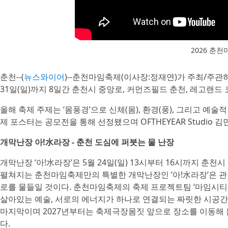
2026 춘
춘천--(
뉴스와이어
)--춘천마임축제(이사장:정재연)가 주최/주관하는
31일(일)까지 8일간 춘천시 중앙로, 커먼즈필드 춘천, 레고랜드
올해 축제 주제는 ‘몸풍경’으로 신체(몸), 환경(풍), 그리고 예
제 포스터는 공모전을 통해 선정됐으며 OFTHEYEAR Studio
개막난장 아!水라장 - 춘천 도심에 퍼붓는 물 난장
개막난장 ‘아!水라장’은 5월 24일(일) 13시부터 16시까지 춘
펼쳐지는 춘천마임축제만의 특별한 개막난장인 ‘아!水라장’은 관
로를 물들일 것이다. 춘천마임축제의 축제 프로젝트팀 ‘마임시티즌
살아있는 예술, 서로의 에너지가 하나로 연결되는 짜릿한 시공간이
마지막이며 2027년부터는 축제극장몸짓 앞으로 장소를 이동해
다.