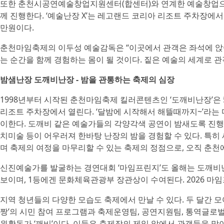
또한 춘천시공연예술창업지원센터(합센터)와 연계한 예술창업으로
께 진행한다. ‘예술난장 X’는 레고랜드 코리아 리조트 주차장에서 5
만원이다.
춘천마임축제의 이두성 예술감독은 “이곳에서 관객은 좌석에 앉
는 순간을 함께 경험하는 몸이 될 것이다. 짙은 예술의 세계로 
밤샘난장 도깨비난장 - 밤을 관통하는 축제의 심장
1998년부터 시작된 춘천마임축제 킬러콘텐츠인 ‘도깨비난장’은 5월
리조트 주차장에서 열린다. ‘달밤에 시작해서 해뜰때까지~’라는
이한다. 도깨비 같은 예술가들의 각양각색 공연이 밤새도록 진행
치미술 등이 어우러져 한바탕 난장의 밤을 경험할 수 있다. 특히 새
며 축제의 여정을 마무리할 수 있는 축제의 정점으로, 오직 춘천에
신진예술가를 발굴하는 경연대회 ‘마임프린지’도 올해는 도깨비난
보이며, 1등에겐 문화체육관광부 장관상이 수여된다. 2026 
지역 청년들의 다양한 모습도 축제에서 만날 수 있다. 두 달간 
짱’의 시민 참여 프로그램과 축제운영팀, 공연지원팀, 통역글로벌
원활동가 ‘깨비’이다. 이들은 축제장의 제일 앞에서 관객들을 맞