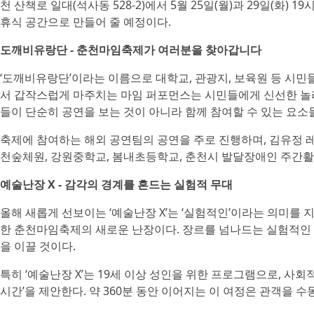
천 산책로 일대(석사동 528-2)에서 5월 25일(월)과 29일(화
휴식 공간으로 만들어 줄 예정이다.
도깨비유랑단 - 춘천마임축제가 여러분을 찾아갑니다
‘도깨비유랑단’이라는 이름으로 대학교, 관광지, 보육원 등 시
서 갑작스럽게 마주치는 마임 퍼포먼스는 시민들에게 신선한 놀라
들이 단순히 공연을 보는 것이 아니라 함께 참여할 수 있는 요소
축제에 참여하는 해외 공연팀의 공연을 주로 진행하며, 김유정
천숲체원, 강원중학교, 봄내초등학교, 춘천시 발달장애인 주간활
예술난장 X - 감각의 경계를 흔드는 실험적 무대
올해 새롭게 선보이는 ‘예술난장 X’는 ‘실험적인’이라는 의미를 지닌
한 춘천마임축제의 새로운 난장이다. 장르를 넘나드는 실험적인
을 이끌 것이다.
특히 ‘예술난장 X’는 19세 이상 성인을 위한 프로그램으로, 사
시간’을 제안한다. 약 360분 동안 이어지는 이 여정은 관객을 