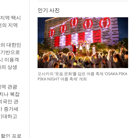
인기 사진
 지역 택시
천의 지역
만의 대한민
 기반으로
시 이용객
와의 상생
오사카의 ‘웃음 문화’를 담은 여름 축제 ‘OSAKA PIKA
PIKA NIGHT 여름 축제’ 개최
지역 관광
설치나 복잡
외국인 관
가 증가세
 기대하고
 할인 프로