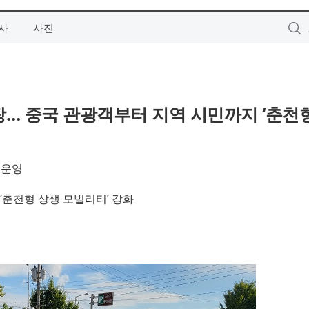
사
사진
… 중국 관광객부터 지역 시민까지 ‘춘천
 운영
‘춘천형 상생 모빌리티’ 강화