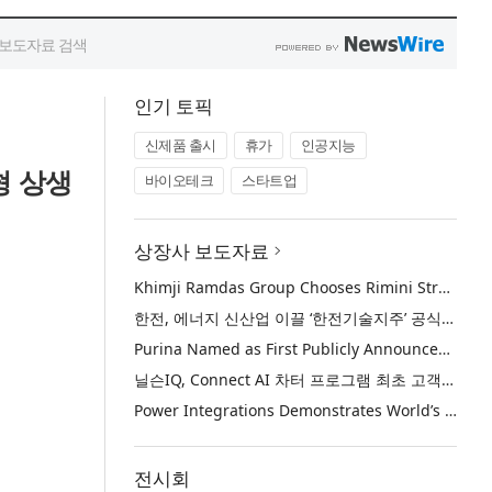
인기 토픽
신제품 출시
휴가
인공지능
형 상생
바이오테크
스타트업
상장사 보도자료
Khimji Ramdas Group Chooses Rimini Street to Reduce SAP Support Costs, Protect 700+ Customizations and Reinvest Savings in Innovation
한전, 에너지 신산업 이끌 ‘한전기술지주’ 공식 출범
Purina Named as First Publicly Announced NIQ ConnectAI Charter Client
닐슨IQ, Connect AI 차터 프로그램 최초 고객사 ‘퓨리나’ 선정
Power Integrations Demonstrates World’s First 2200 V GaN Technology for Next-Era High-Voltage Power Systems
전시회