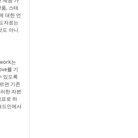
 제공 가
품, 스테
에 대한 언
보도자료는
것도 아니
twork는
ve를 기
수 있도록
따르면 기존
이러한 자본
목표로 하
링크드인에서