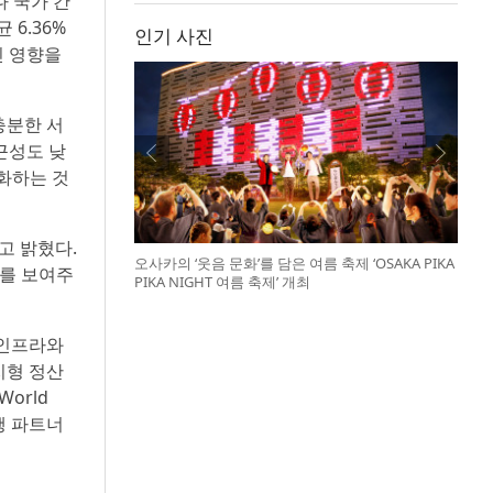
나 국가 간
6.36%
인기 사진
인 영향을
 충분한 서
근성도 낮
대화하는 것
다고 밝혔다.
오사카의 ‘웃음 문화’를 담은 여름 축제 ‘OSAKA PIKA
지를 보여주
PIKA NIGHT 여름 축제’ 개최
 인프라와
치형 정산
World
행 파트너