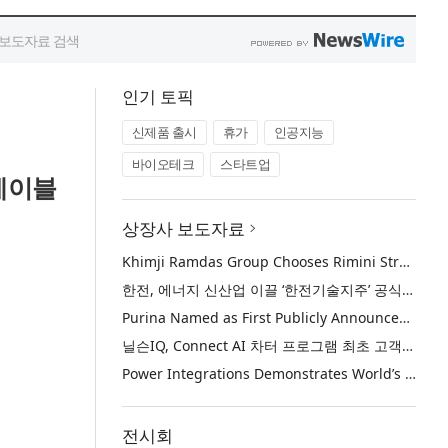
인기 토픽
신제품 출시
휴가
인공지능
바이오테크
스타트업
스테이블
상장사 보도자료
Khimji Ramdas Group Chooses Rimini Street to Reduce SAP Support Costs, Protect 700+ Customizations and Reinvest Savings in Innovation
한전, 에너지 신산업 이끌 ‘한전기술지주’ 공식 출범
Purina Named as First Publicly Announced NIQ ConnectAI Charter Client
닐슨IQ, Connect AI 차터 프로그램 최초 고객사 ‘퓨리나’ 선정
Power Integrations Demonstrates World’s First 2200 V GaN Technology for Next-Era High-Voltage Power Systems
전시회