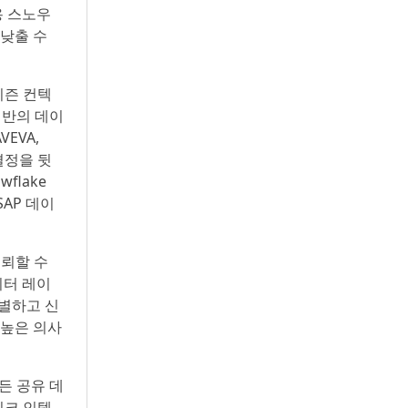
용 스노우
낮출 수
이즌 컨텍
전반의 데이
EVA,
사결정을 뒷
owflake
SAP 데이
신뢰할 수
이터 레이
식별하고 신
 높은 의사
모든 공유 데
레이크 인텔