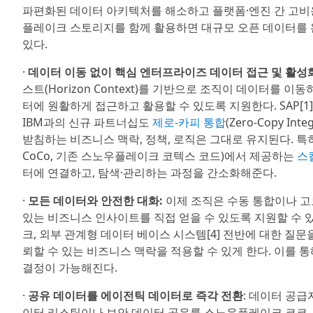
파편화된 데이터 아키텍처를 해소하고 플랫폼·엔진 간 고비용
플레이크 스토리지를 함께 활용하면 대규모 오픈 데이터를 
있다.
·
데이터 이동 없이 핵심 엔터프라이즈 데이터 접근 및 활성
스트(Horizon Context)를 기반으로 조직이 데이터
터에 원활하게 접근하고 활용할 수 있도록 지원한다. SAP[1], 세
IBM과의 신규 파트너십도
제로-카피 통합
(Zero-Copy 
받침하는 비즈니스 맥락, 정책, 로직은 그대로 유지된다. 
CoCo, 기존 스노우플레이크 코텍스 코드)에서 제공하는
스킬
터에 연결하고, 탐색·관리하는 과정을 간소화해준다.
·
모든 데이터와 안전한 대화:
이제 조직은 수동 통합이나 고
있는 비즈니스 인사이트를 직접 얻을 수 있도록 지원할 수 
크, 외부 관계형 데이터 베이스 시스템[4] 전반에 대한 질
뢰할 수 있는 비즈니스 맥락을 적용할 수 있게 한다. 이를 
결정이 가능해진다.
·
공유 데이터를 에이전틱 데이터로 즉각 전환
: 데이터 공급자
이터 리스팅이나 보안 데이터 공유를 스노우플레이크 코코,