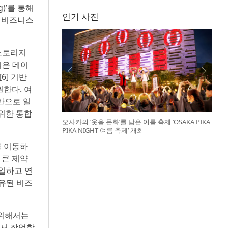
og)’를 통해
인기 사진
체 비즈니스
 스토리지
조직은 데이
6] 기반
한다. 여
전반으로 일
 위한 통합
오사카의 ‘웃음 문화’를 담은 여름 축제 ‘OSAKA PIKA
PIKA NIGHT 여름 축제’ 개최
를 이동하
 큰 제약
일하고 연
유된 비즈
 위해서는
에서 작업할