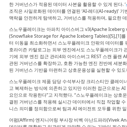
한 거버넌스가 적용된 데이터 사본을 활용할 수 있게 된다. ‘
조직은 사일로화된 데이터를 연결된 ‘AI-레디(AI-ready)
맥락을 안전하게 탐색하고, 거버넌스를 적용하며, 필요한 데
스노우플레이크는 아파치 아이스버그 v3(Apache Iceber
(Snowflake Storage for Apache Iceberg Tabl
터 이동을 최소화하면서 스노우플레이크 안팎의 데이터를 유연하게 
호라이즌 카탈로그는 외부 엔진에서도 스노우플레이크가 관리
기에 외부 엔진 접근 관리4와 아이스버그 REST 스캔 플랜 API(Ic
관된 거버넌스를 확장하고, 호환 가능한 엔진 전반에 세분화된
된 거버넌스 기반을 마련하고 상호운용성을 실현할 수 있도록
스노우플레이크 제품 담당 수석부사장 크리스티안 클레이너만(Ch
고 복제하는 방식에 의존하고 있지만 이러한 접근으로는 AI
요인으로 작용한다”고 지적했다. “스노우플레이크는 상호
결된 거버넌스를 적용해 실시간 데이터에서 직접 작업할 수 
니스 의미를 정의함으로써 팀과 AI 에이전트 모두를 위한 일
어펌(Affirm) 엔지니어링 부사장 비벡 아난드파라(Vivek 
데이터를 명확하고 일관되게 파악할 수 있는 기반이 필수적