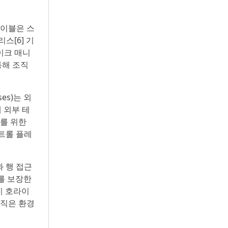
테이블은 스
스[6] 기
이크 매니
통해 조직
ses)는 외
 외부 테
를 위한
트롤 플레
과 행 접근
어를 보장한
고객이 호라이
조직은 환경