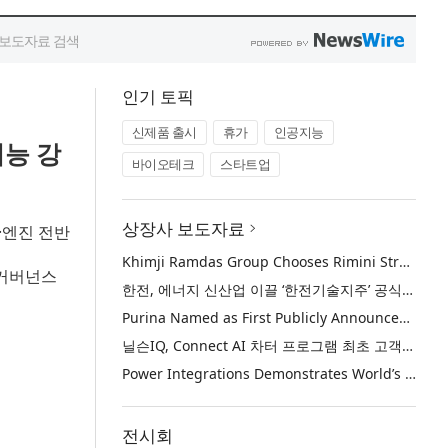
인기 토픽
신제품 출시
휴가
인공지능
능 강
바이오테크
스타트업
상장사 보도자료
·엔진 전반
Khimji Ramdas Group Chooses Rimini Street to Reduce SAP Support Costs, Protect 700+ Customizations and Reinvest Savings in Innovation
 거버넌스
한전, 에너지 신산업 이끌 ‘한전기술지주’ 공식 출범
Purina Named as First Publicly Announced NIQ ConnectAI Charter Client
닐슨IQ, Connect AI 차터 프로그램 최초 고객사 ‘퓨리나’ 선정
Power Integrations Demonstrates World’s First 2200 V GaN Technology for Next-Era High-Voltage Power Systems
전시회