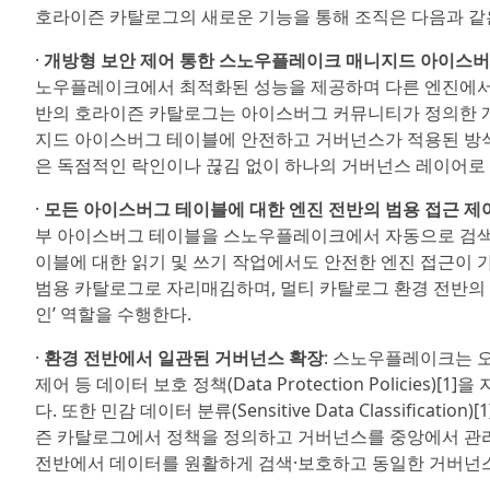
호라이즌 카탈로그의 새로운 기능을 통해 조직은 다음과 같은
·
개방형 보안 제어 통한 스노우플레이크 매니지드 아이스버
노우플레이크에서 최적화된 성능을 제공하며 다른 엔진에서의 
반의 호라이즌 카탈로그는 아이스버그 커뮤니티가 정의한 개
지드 아이스버그 테이블에 안전하고 거버넌스가 적용된 방식으
은 독점적인 락인이나 끊김 없이 하나의 거버넌스 레이어로 
·
모든 아이스버그 테이블에 대한 엔진 전반의 범용 접근 제
부 아이스버그 테이블을 스노우플레이크에서 자동으로 검색하고
이블에 대한 읽기 및 쓰기 작업에서도 안전한 엔진 접근이
범용 카탈로그로 자리매김하며, 멀티 카탈로그 환경 전반의 
인’ 역할을 수행한다.
·
환경 전반에서 일관된 거버넌스 확장
: 스노우플레이크는 오픈
제어 등 데이터 보호 정책(Data Protection Policie
다. 또한 민감 데이터 분류(Sensitive Data Classificatio
즌 카탈로그에서 정책을 정의하고 거버넌스를 중앙에서 관리
전반에서 데이터를 원활하게 검색·보호하고 동일한 거버넌스