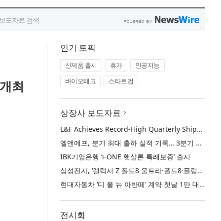
인기 토픽
신제품 출시
휴가
인공지능
바이오테크
스타트업
 개최
상장사 보도자료
L&F Achieves Record-High Quarterly Shipments, Begins LFP Supply for North American ESS in Q3 Advancing its Two-Track NCM and LFP Growth Strategy
엘앤에프, 분기 최대 출하 실적 기록… 3분기 북미 ESS향 LFP 공급 착수 NCM+LFP ‘2-Track’ 성장 전략 실현
IBK기업은행 ‘i-ONE 햇살론 특례보증’ 출시
삼성전자, ‘갤럭시 Z 폴드8 울트라·폴드8·플립8’과 ‘갤럭시 워치 울트라2·워치9’ 국내 공식 출시
현대자동차 ‘디 올 뉴 아반떼’ 계약 첫날 1만 대 돌파
전시회