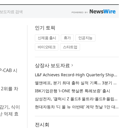
인기 토픽
신제품 출시
휴가
인공지능
바이오테크
스타트업
상장사 보도자료
-CAB 시
L&F Achieves Record-High Quarterly Shipments, Begins LFP Supply for North American ESS in Q3 Advancing its Two-Track NCM and LFP Growth Strategy
엘앤에프, 분기 최대 출하 실적 기록… 3분기 북미 ESS향 LFP 공급 착수 NCM+LFP ‘2-Track’ 성장 전략 실현
 2위를 차
IBK기업은행 ‘i-ONE 햇살론 특례보증’ 출시
삼성전자, ‘갤럭시 Z 폴드8 울트라·폴드8·플립8’과 ‘갤럭시 워치 울트라2·워치9’ 국내 공식 출시
감기, 식이
현대자동차 ‘디 올 뉴 아반떼’ 계약 첫날 1만 대 돌파
산 억제 효
전시회