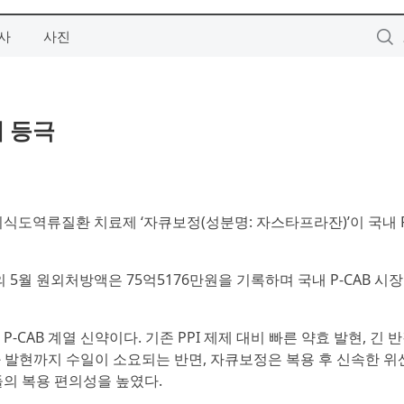
사
사진
위 등극
위식도역류질환 치료제 ‘자큐보정(성분명: 자스타프라잔)’이 국내 P
5월 원외처방액은 75억5176만원을 기록하며 국내 P-CAB 시장
B 계열 신약이다. 기존 PPI 제제 대비 빠른 약효 발현, 긴 반
과 발현까지 수일이 소요되는 반면, 자큐보정은 복용 후 신속한 위
들의 복용 편의성을 높였다.