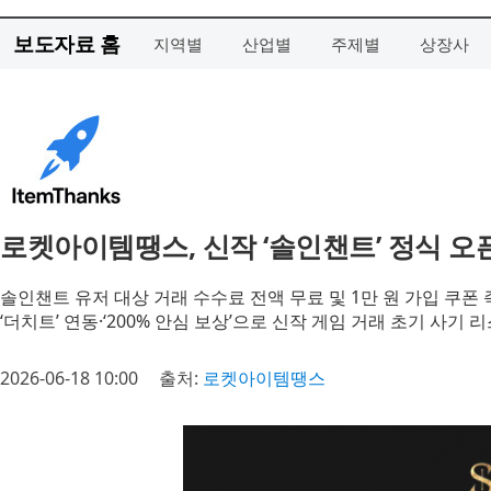
보도자료 홈
지역별
산업별
주제별
상장사
로켓아이템땡스, 신작 ‘솔인챈트’ 정식 오픈
솔인챈트 유저 대상 거래 수수료 전액 무료 및 1만 원 가입 쿠폰
‘더치트’ 연동·‘200% 안심 보상’으로 신작 게임 거래 초기 사기 
2026-06-18 10:00
출처:
로켓아이템땡스