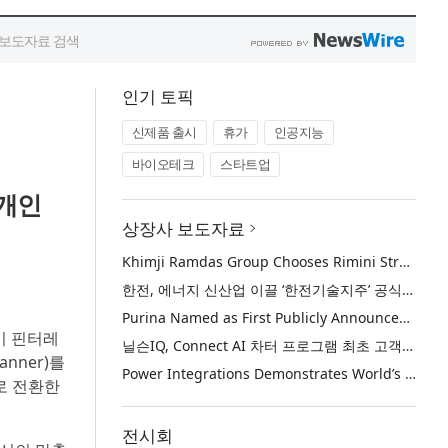
인기 토픽
신제품 출시
휴가
인공지능
바이오테크
스타트업
 개인
상장사 보도자료
Khimji Ramdas Group Chooses Rimini Street to Reduce SAP Support Costs, Protect 700+ Customizations and Reinvest Savings in Innovation
한전, 에너지 신산업 이끌 ‘한전기술지주’ 공식 출범
Purina Named as First Publicly Announced NIQ ConnectAI Charter Client
n)이 핀터레
닐슨IQ, Connect AI 차터 프로그램 최초 고객사 ‘퓨리나’ 선정
nner)를
Power Integrations Demonstrates World’s First 2200 V GaN Technology for Next-Era High-Voltage Power Systems
로 전환한
전시회