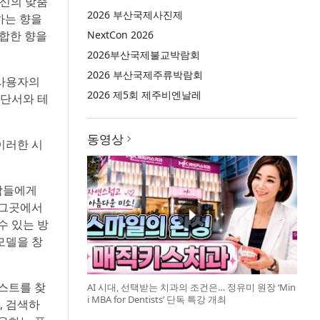
자신의 맞춤
2026 부산국제사진제
하는 향을
적합한 향을
NextCon 2026
2026부산국제불교박람회
2026 부산국제주류박람회
 사용자의
2026 제5회 제주비엔날레
 단서와 테
동영상
이러한 시
사람들에게
 그곳에서
수 있는 방
모델을 창
레스트를 찾
AI 시대, 선택받는 치과의 조건은… 정유미 원장 ‘Min
i MBA for Dentists’ 단독 특강 개최
, 검색하