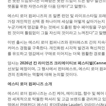
는 듯한 느낌보다는 이해받는 듯한 느낌이 드는 향수 발견으
랫폼을 위한 자연스러운 다음 단계다”고 말했다.
에스티 로더 컴퍼니즈의 조 말론 런던 및 라이프스타일 프래그런
가장 개인적인 선택 중 하나이며 세상을 어떻게 살아가는지
누군가에게 영감을 주는 것에서 도출된 향수 페어링을 구성해
된 것이며 틀림없이 그들 자신의 것이라고 느껴진다”고 말했
이번 출시는 에스티 로더 컴퍼니즈와 핀터레스트 간의 지속
커머스 경험을 구축한다. 개인화된 시각적 발견과 혁신적인 
를 유도하고 영감에서 구매로 이어지는 더욱 원활한 경로를 
양사는
2026년 칸 라이언즈 크리에이티브 페스티벌(Cannes Lions 
선보일 예정이며, 그 행사에서 핀터레스트, 에스티 로더 컴퍼
견의 진화하는 역할에 대해 논의할 것이다.
에스티 로더 컴퍼니즈 소개
에스티 로더 컴퍼니즈는 스킨 케어, 메이크업, 향수 및 헤어
전 세계적으로 탁월한 럭셔리 및 고급 브랜드를 관리하고 있다
역에서 판매된다: 에스티 로더(Estée Lauder), 아라미스(Aramis