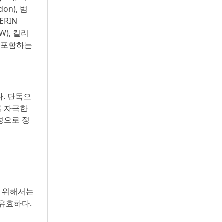
don), 범
ERIN
OW), 킬리
)를 포함하는
다. 단독으
록 자극한
의성으로 정
을 위해서는
 유효하다.