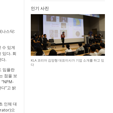
인기 사진
l(나스닥:
할 수 있게
 있다. 회
혔다.
KLA 코리아 김양형 대표이사가 기업 소개를 하고 있
다
이드 임플란
는 점을 보
“NPM-
한다”고 밝
초 인체 대
ator)으