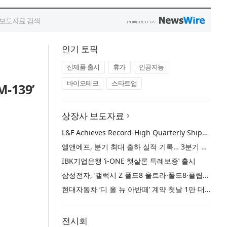
인기 토픽
신제품 출시
휴가
인공지능
바이오테크
스타트업
139’
상장사 보도자료
L&F Achieves Record-High Quarterly Shipments, Begins LFP Supply for North American ESS in Q3 Advancing its Two-Track NCM and LFP Growth Strategy
엘앤에프, 분기 최대 출하 실적 기록… 3분기 북미 ESS향 LFP 공급 착수 NCM+LFP ‘2-Track’ 성장 전략 실현
IBK기업은행 ‘i-ONE 햇살론 특례보증’ 출시
삼성전자, ‘갤럭시 Z 폴드8 울트라·폴드8·플립8’과 ‘갤럭시 워치 울트라2·워치9’ 국내 공식 출시
현대자동차 ‘디 올 뉴 아반떼’ 계약 첫날 1만 대 돌파
전시회