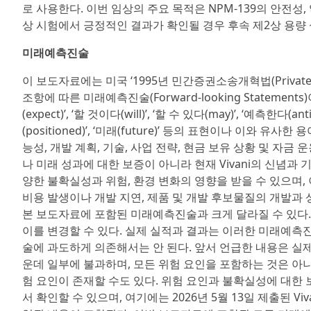
로 사용한다. 이번 임상의 주요 목적은 NPM-139의 안전성, 약동학(
상 시험에서 긍정적인 결과가 확인될 경우 후속 제2상 용량 설정
미래예측진술
이 보도자료에는 미국 ‘1995년 민간증권소송개혁법(Private Securit
조항에 따른 미래예측진술(Forward-looking Statements)
(expect)’, ‘할 것이다(will)’, ‘할 수 있다(may)’, ‘예측한다(an
(positioned)’, ‘미래(future)’ 등의 표현이나 이와 유
능성, 개발 계획, 기술, 사업 전략, 현금 보유 상황 및 자
나 미래 성과에 대한 보증이 아니라 현재 Vivani의 신념과
양한 불확실성과 위험, 환경 변화의 영향을 받을 수 있으며, 
비용 발생이나 개발 지연, 제품 및 개발 후보물질의 개발과
본 보도자료에 포함된 미래예측진술과 크게 달라질 수 있다. 
이를 변경할 수 있다. 실제 실적과 결과는 이러한 미래예측
술에 과도하게 의존해서는 안 된다. 앞서 언급한 내용은 실
운데 일부에 불과하며, 모든 위험 요인을 포함하는 것은 아
험 요인이 존재할 수도 있다. 위험 요인과 불확실성에 대한 
서 확인할 수 있으며, 여기에는 2026년 5월 13일 제출된 Vi