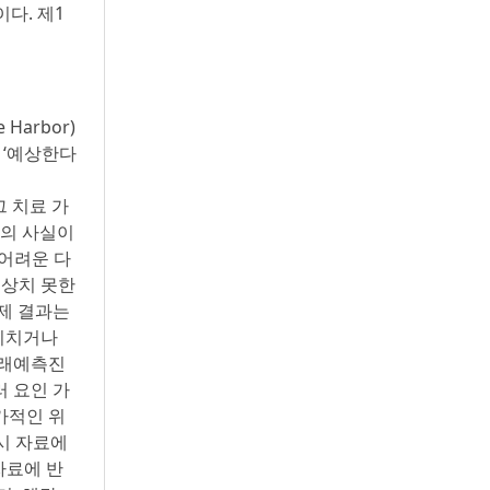
이다. 제1
 Harbor)
’, ‘예상한다
 그 치료 가
거의 사실이
 어려운 다
예상치 못한
실제 결과는
 미치거나
미래예측진
러 요인 가
가적인 위
시 자료에
 자료에 반