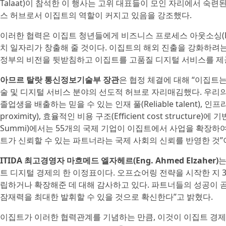
Talaat)이 참석한 이 행사는 고위 대표들이 모인 자리에서 숙
스 허브로서 이집트의 역할이 커지고 있음을 강조했다.
이러한 협력은 이집트 청년들에게 비즈니스 프로세스 아웃소싱(BPO
치 일자리가 창출해 줄 것이다. 이집트의 해외 진출을 강화하려는 
정부의 비전을 뒷받침하고 이집트를 고품질 디지털 서비스를 제
아므르 탈랏 통신정보기술부 장관
은 협정 체결에 대해 “이집트는
술 및 디지털 서비스 분야의 선도적 허브로 자리매김했다. 우리의 성공
졸업생을 배출하는 믿을 수 있는 인재 풀(Reliable talent), 인프라 준비
proximity), 효율적인 비용 구조(Efficient cost structur
Summi)에서는 55개의 국제 기업이 이집트에서 사업을 확장하여
트가 신뢰할 수 있는 파트너라는 국제 사회의 신뢰를 반영한 것”
ITIDA 최고경영자 마흐메드 엘자헤르(Eng. Ahmed Elzaher)
는
트 디지털 경제의 한 이정표이다. 오프쇼어링 전략을 시작한 지 
립하거나 확장해준 데 대해 감사하고 있다. 파트너들의 성공이 
잠재력을 최대한 발휘할 수 있을 것으로 확신한다”고 밝혔다.
이집트가 이러한 협력관계를 기념하는 만큼, 이것이 이집트 경제