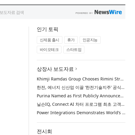
인기 토픽
신제품 출시
휴가
인공지능
바이오테크
스타트업
상장사 보도자료
Khimji Ramdas Group Chooses Rimini Street to Reduce SAP Support Costs, Protect 700+ Customizations and Reinvest Savings in Innovation
한전, 에너지 신산업 이끌 ‘한전기술지주’ 공식 출범
Purina Named as First Publicly Announced NIQ ConnectAI Charter Client
닐슨IQ, Connect AI 차터 프로그램 최초 고객사 ‘퓨리나’ 선정
Power Integrations Demonstrates World’s First 2200 V GaN Technology for Next-Era High-Voltage Power Systems
전시회