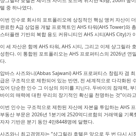
샹그릴라 호텔은 셰이크 자이드 로드에 위치한 43층, 200m 높이
텔 중 하나였다.
이번 인수로 회사의 포트폴리오에 상징적인 핵심 앵커 자산이 더
완료한 A급 상업용 개발 프로젝트인 AHS 타워(AHS Tower)
스터플랜 기반의 복합 용도 커뮤니티인 AHS 시티(AHS City)가 
이 세 자산은 함께 AHS 타워, AHS 시티, 그리고 이제 샹그릴라 호텔까
성한다. 이 통합된 포트폴리오는 AHS 프로퍼티스의 2026년 연
다.
압바스 사즈와니(Abbas Sajwani) AHS 프로퍼티스 창립자 겸
급은 구조적으로 제한되어 있는 반면, 전 세계적으로 다각화된 수
있어 단순한 인수 그 이상의 의미를 지닌다. 두바이의 잠재력, 
바이의 매력에 대한 우리의 장기적인 확신을 천명하는 것”이라고
이번 인수는 구조적으로 제한된 자산에 자본을 투입하는 AHS 프
부동산 부문은 2026년 1분기에 2520억디르함의 거래액을 기록했
자자 기반은 분기 동안 4만8448명에 달했다.
사즈와니 최고경영자는 “샹그릴라 호텔은 앞으로 두 번 다시 시장