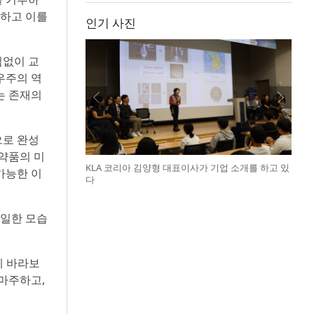
견하고 이를
인기 사진
임없이 교
우주의 역
는 존재의
으로 완성
 약품의 미
KLA 코리아 김양형 대표이사가 기업 소개를 하고 있
가능한 이
다
동일한 모습
게 바라보
 마주하고,