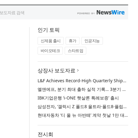
인기 토픽
신제품 출시
휴가
인공지능
바이오테크
스타트업
상장사 보도자료
L&F Achieves Record-High Quarterly Shipments, Begins LFP Supply for North American ESS in Q3 Advancing its Two-Track NCM and LFP Growth Strategy
엘앤에프, 분기 최대 출하 실적 기록… 3분기 북미 ESS향 LFP 공급 착수 NCM+LFP ‘2-Track’ 성장 전략 실현
IBK기업은행 ‘i-ONE 햇살론 특례보증’ 출시
삼성전자, ‘갤럭시 Z 폴드8 울트라·폴드8·플립8’과 ‘갤럭시 워치 울트라2·워치9’ 국내 공식 출시
현대자동차 ‘디 올 뉴 아반떼’ 계약 첫날 1만 대 돌파
전시회